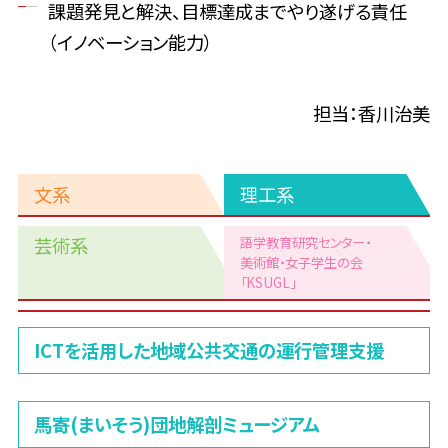
課題発見と解決、目標達成までやり遂げる責任
（イノベーション能力）
担当：香川治美
文系
理工系
芸術系
語学教育研究センター・
美術館
・女子学生の会
「KSUGL」
理
ICTを活用した地域公共交通の運行管理支援
工
系
馬寄(まいそう)団地解剖ミュージアム