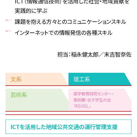
ICT（情報通信技術）を活用した社会・地域貢献を
実践的に学ぶ
課題を抱える方々とのコミュニケーションスキル
インターネットでの情報発信の各種スキル
担当：稲永健太郎／末吉智奈佐
文系
理工系
芸術系
語学教育研究センター・
美術館
・女子学生の会
「KSUGL」
理
ICTを活用した地域公共交通の運行管理支援
工
系