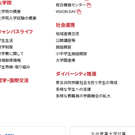
大学院
総合機器センター
大学院の概要
VISION DAY
大学院入学試験の概要
社会連携
キャンパスライフ
地域連携交流
学生生活
公開講座等
奨学制度
施設開放
修学費に関して
小中学生施設開放
資格取得情報
大学間連携
学生特典・取り組み
ダイバーシティ推進
留学・国際交流
男女共同参画社会を担う学生の育成
多様な学生への支援
多様な教職員の参画機会の拡大