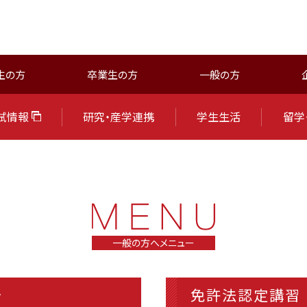
生の方
卒業生の方
一般の方
試情報
研究・産学連携
学生生活
留学
一般の方へメニュー
介
免許法認定講習