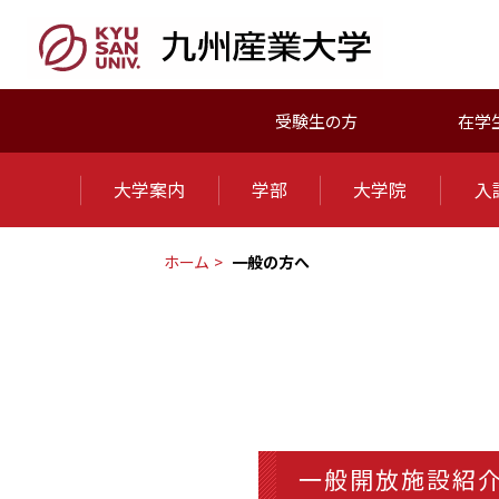
受験生の方
在学
大学案内
学部
大学院
入
ホーム
一般の方へ
一般開放施設紹