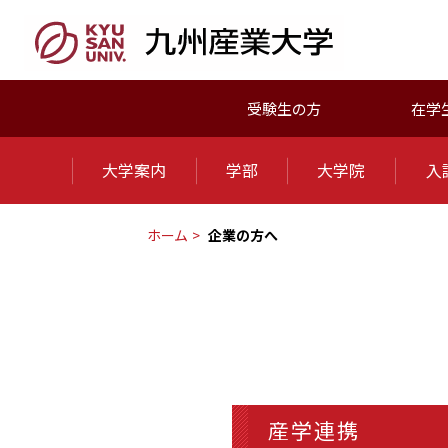
受験生の方
在学
大学案内
学部
大学院
入
ホーム
企業の方へ
産学連携