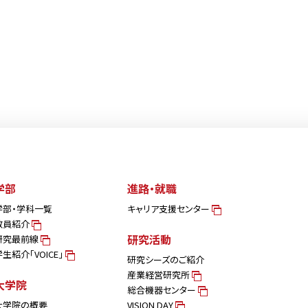
学部
進路・就職
学部・学科一覧
キャリア支援センター
教員紹介
研究活動
研究最前線
学生紹介「VOICE」
研究シーズのご紹介
産業経営研究所
大学院
総合機器センター
大学院の概要
VISION DAY