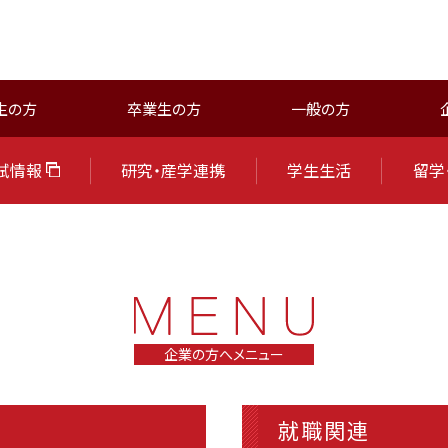
生の方
卒業生の方
一般の方
試情報
研究・産学連携
学生生活
留学
企業の方へメニュー
就職関連