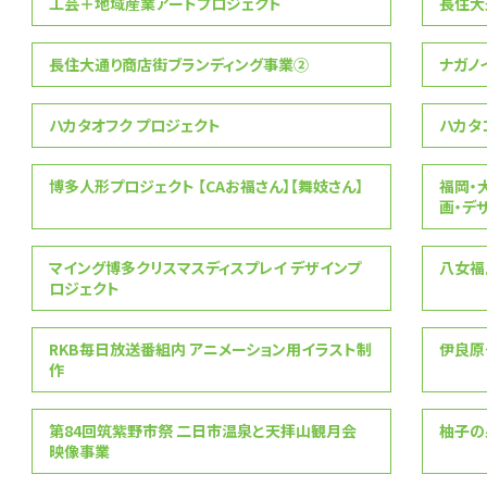
工芸＋地域産業アートプロジェクト
長住大
長住大通り商店街ブランディング事業②
ナガノ
ハカタオフク プロジェクト
ハカタ
博多人形プロジェクト 【CAお福さん】【舞妓さん】
福岡・
画・デ
マイング博多クリスマスディスプレイ デザインプ
八女福
ロジェクト
RKB毎日放送番組内 アニメーション用イラスト制
伊良原
作
第84回筑紫野市祭 二日市温泉と天拝山観月会
柚子の
映像事業