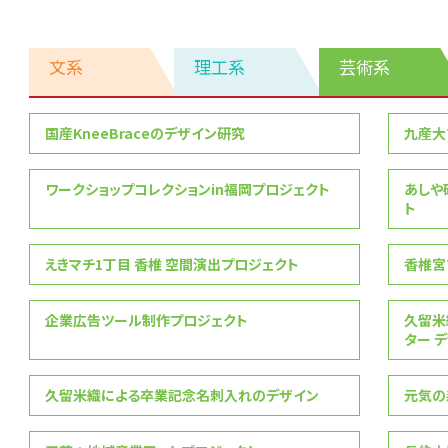
文系
理工系
芸術系
芸
国産KneeBraceのデザイン研究
九産大
術
系
ワークショップコレクションin福岡プロジェクト
あしや
ト
えきマチ1丁目 香椎 空間演出プロジェクト
香椎宮
企業広告ツール制作プロジェクト
久留米
ター 
久留米織による卒業記念名刺入れのデザイン
元気の