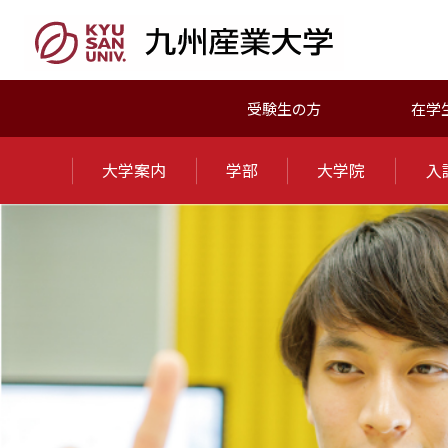
受験生の方
在学
大学案内
学部
大学院
入