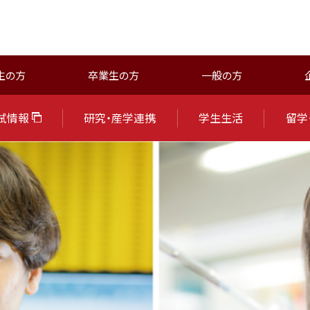
生の方
卒業生の方
一般の方
試情報
研究・産学連携
学生生活
留学