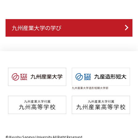
九州産業大学の学び
© Kyushu Sangyo University All Right Reserved