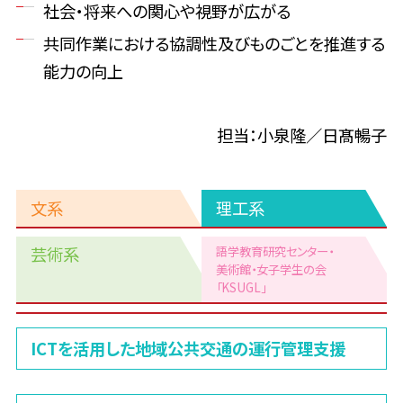
社会・将来への関心や視野が広がる
共同作業における協調性及びものごとを推進する
能力の向上
担当：小泉隆／日髙暢子
文系
理工系
芸術系
語学教育研究センター・
美術館
・女子学生の会
「KSUGL」
理
ICTを活用した地域公共交通の運行管理支援
工
系