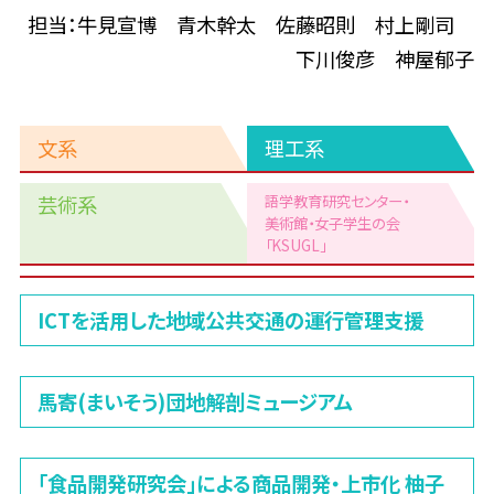
担当：牛見宣博 青木幹太 佐藤昭則 村上剛司
下川俊彦 神屋郁子
文系
理工系
芸術系
語学教育研究センター・
美術館
・女子学生の会
「KSUGL」
理
ICTを活用した地域公共交通の運行管理支援
工
系
馬寄(まいそう)団地解剖ミュージアム
「食品開発研究会」による商品開発・上市化 柚子