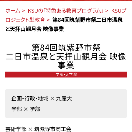
ホーム
KSUの「特色ある教育プログラム」
KSUプ
ロジェクト型教育
第84回筑紫野市祭二日市温泉
と天拝山観月会 映像事業
第84回筑紫野市祭
二日市温泉と天拝山観月会 映像
事業
学部・大学院
企画・行政・地域
×
九産大
学部
×
学部
芸術学部 × 筑紫野市商工会