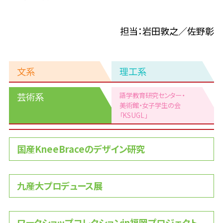
担当：岩田敦之／佐野彰
文系
理工系
芸術系
語学教育研究センター・
美術館
・女子学生の会
「KSUGL」
芸
国産KneeBraceのデザイン研究
術
系
九産大プロデュース展
ワークショップコレクションin福岡プロジェクト