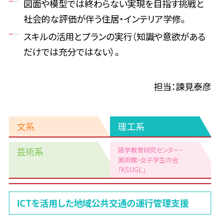
図面や模型では終わらない実現を目指す挑戦と
社会的な評価が伴う住居・インテリア学修。
スキルの活用とプランの実行（知識や意欲がある
だけでは充分ではない）。
担当：諫見泰彦
文系
理工系
芸術系
語学教育研究センター・
美術館
・女子学生の会
「KSUGL」
理
ICTを活用した地域公共交通の運行管理支援
工
系