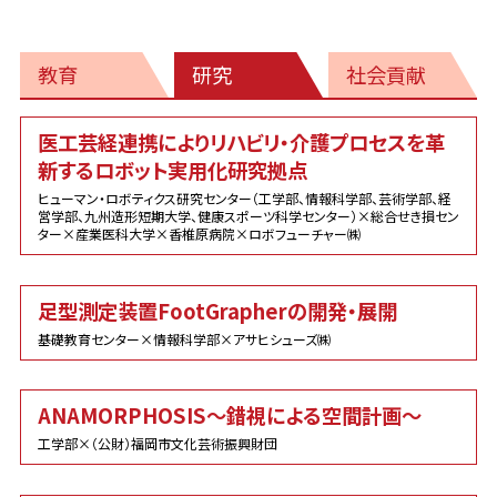
教育
研究
社会貢献
研
医工芸経連携によりリハビリ・介護プロセスを革
究
新するロボット実用化研究拠点
ヒューマン・ロボティクス研究センター（工学部、情報科学部、芸術学部、経
営学部、九州造形短期大学、健康スポーツ科学センター）×総合せき損セン
ター×産業医科大学×香椎原病院×ロボフューチャー㈱
足型測定装置FootGrapherの開発・展開
基礎教育センター×情報科学部×アサヒシューズ㈱
ANAMORPHOSIS～錯視による空間計画～
工学部×（公財）福岡市文化芸術振興財団