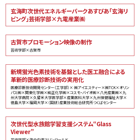
玄海町次世代エネルギーパークあすぴあ「玄海リ
ビング」芸術学部×九電産業㈱
古賀市プロモーション映像の制作
芸術学部×古賀市
新規蛍光色素技術を基盤とした医工融合による
革新的医療診断技術の実用化
医療診断技術開発センター（工学部）× ㈱アイエスティー×㈱TCK×オリン
パス㈱×関東化学㈱×純正化学㈱×コスモ・バイオ㈱×八光産業㈱×九
州大学病院×久留米大学医学部×産業医科大学×九州保健福祉大学×
徳島大学×福岡大学×（国研）産業技術総合研究所つくばセンター
次世代型水族館学習支援システム“Glass
Viewer”
芸術学部×海の中道マリンワールド