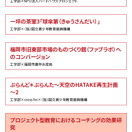
工学部×NPO法人バードハウスプロジェクト
一坪の茶室3「球傘第（きゅうさんだい）」
工学部×（独）国立青少年教育振興機構
福岡市旧東部市場のものづくり館（ファブラボ）へ
のコンバージョン
工学部×福岡市農林水産局
ぷらんど＊ぷらんた～天空のHATAKE再生計画
～2
工学部×cross fm×（独）国立青少年教育振興機構
プロジェクト型教育におけるコーチングの効果研
究