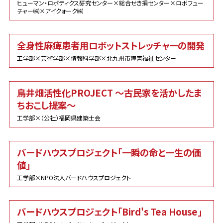
ヒューマン・ロボティクス研究センター×総合せき損センター×ロボフュー
チャー㈱×アイクォーク㈱
全身性麻痺患者用ロボットストレッチャーの開発
工学部×芸術学部×情報科学部×北九州市障害福祉センター
鳥井畑活性化PROJECT ～古民家を活かしたま
ちおこし提案～
工学部×（公社）福岡県建築士会
バードハウスプロジェクト「一瞬の命と一生の価
値」
工学部×NPO法人バードハウスプロジェクト
バードハウスプロジェクト「Bird's Tea House」