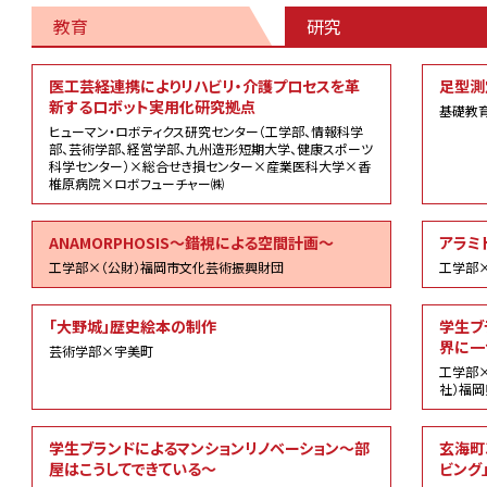
教育
研究
研
医工芸経連携によりリハビリ・介護プロセスを革
足型測定
究
新するロボット実用化研究拠点
基礎教
ヒューマン・ロボティクス研究センター（工学部、情報科学
部、芸術学部、経営学部、九州造形短期大学、健康スポーツ
科学センター）×総合せき損センター×産業医科大学×香
椎原病院×ロボフューチャー㈱
ANAMORPHOSIS～錯視による空間計画～
アラミ
工学部×（公財）福岡市文化芸術振興財団
工学部
「大野城」歴史絵本の制作
学生ブ
界に一
芸術学部×宇美町
工学部
社）福
学生ブランドによるマンションリノベーション～部
玄海町
屋はこうしてできている～
ビング