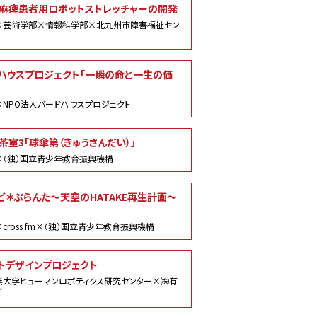
麻痺患者用ロボットストレッチャーの開発
×芸術学部×情報科学部×北九州市障害福祉セン
ハウスプロジェクト「一瞬の命と一生の価
NPO法人バードハウスプロジェクト
茶室3「球傘第（きゅうさんだい）」
×（独）国立青少年教育振興機構
ど＊ぷらんた～天空のHATAKE再生計画～
cross fm×（独）国立青少年教育振興機構
トデザインプロジェクト
業大学ヒューマンロボティクス研究センター×㈱有
所