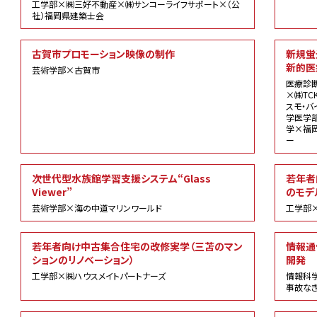
工学部×㈱三好不動産×㈱サンコーライフサポート×（公
社）福岡県建築士会
古賀市プロモーション映像の制作
新規蛍
新的医
芸術学部×古賀市
医療診断
×㈱T
スモ・
学医学
学×福
ー
次世代型水族館学習支援システム“Glass
若年者
Viewer”
のモデ
芸術学部×海の中道マリンワールド
工学部×
若年者向け中古集合住宅の改修実学（三苫のマン
情報通
ションのリノベーション）
開発
工学部×㈱ハウスメイトパートナーズ
情報科
事故な