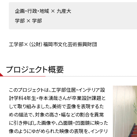
企画・行政・地域
×
九産大
学部
×
学部
工学部×（公財）福岡市文化芸術振興財団
プロジェクト概要
このプロジェクトは、工学部住居・インテリア設
計学科4年生・寺本湧哉さんが卒業設計課題と
して取り組みました。美術で歪像を表現するた
めの描法で、対象の高さ・幅などの割合を異常
に引き伸ばした画像や、凸面鏡・凹面鏡に映った
像のようにゆがめられた映像の表現を、インテリ