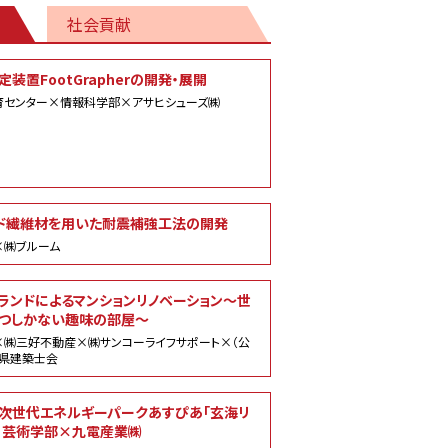
社会貢献
装置FootGrapherの開発・展開
育センター×情報科学部×アサヒシューズ㈱
ド繊維材を用いた耐震補強工法の開発
×㈱ブルーム
ランドによるマンションリノベーション～世
つしかない趣味の部屋～
×㈱三好不動産×㈱サンコーライフサポート×（公
岡県建築士会
次世代エネルギーパークあすぴあ「玄海リ
」芸術学部×九電産業㈱