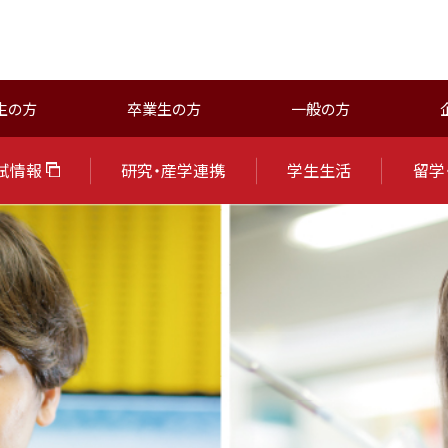
生の方
卒業生の方
一般の方
試情報
研究・産学連携
学生生活
留学