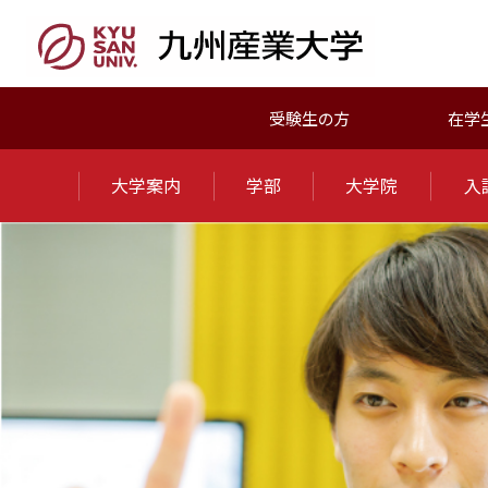
受験生の方
在学
大学案内
学部
大学院
入