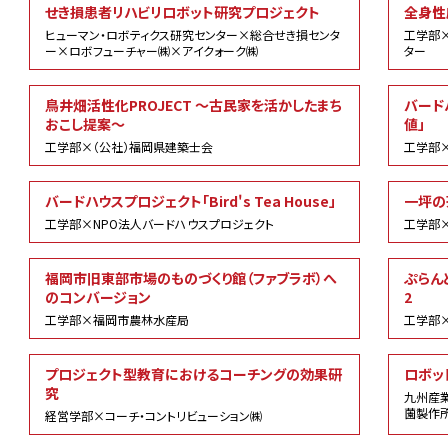
せき損患者リハビリロボット研究プロジェクト
全身性
ヒューマン・ロボティクス研究センター×総合せき損センタ
工学部
ー×ロボフューチャー㈱×アイクォーク㈱
ター
鳥井畑活性化PROJECT ～古民家を活かしたまち
バード
おこし提案～
値」
工学部×（公社）福岡県建築士会
工学部×
バードハウスプロジェクト「Bird's Tea House」
一坪の
工学部×NPO法人バードハウスプロジェクト
工学部
福岡市旧東部市場のものづくり館（ファブラボ）へ
ぷらん
のコンバージョン
2
工学部×福岡市農林水産局
工学部×
プロジェクト型教育におけるコーチングの効果研
ロボッ
究
九州産
薗製作
経営学部×コーチ・コントリビューション㈱