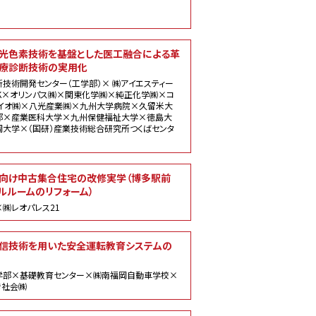
光色素技術を基盤とした医工融合による革
療診断技術の実用化
技術開発センター（工学部）× ㈱アイエスティー
CK×オリンパス㈱×関東化学㈱×純正化学㈱×コ
バイオ㈱×八光産業㈱×九州大学病院×久留米大
部×産業医科大学×九州保健福祉大学×徳島大
岡大学×（国研）産業技術総合研究所つくばセンタ
向け中古集合住宅の改修実学（博多駅前
ルルームのリフォーム）
㈱レオパレス21
信技術を用いた安全運転教育システムの
学部×基礎教育センター×㈱南福岡自動車学校×
き社会㈱