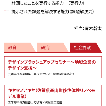
計画したことを実行する能力 （実行力）
提示された課題を解決する能力（課題解決力）
担当：青木幹太
教育
研究
社会貢献
社
デザインブラッシュアップセミナー～地域企業の
会
デザイン支援～
貢
献
芸術学部×福岡県工業技術センター×地域企業（5社）
キヤマノアキヤ（佐賀県基山町移住体験リノベモ
デル事業）
工学部×佐賀県基山町役場×㈱堀田工務店