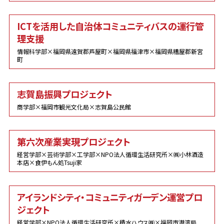
ICTを活用した自治体コミュニティバスの運行管
理支援
情報科学部×福岡県遠賀郡芦屋町×福岡県福津市×福岡県糟屋郡新宮
町
志賀島振興プロジェクト
商学部×福岡市観光文化局×志賀島公民館
第六次産業実現プロジェクト
経営学部×芸術学部×工学部×NPO法人循環生活研究所×㈱小林酒造
本店×食伊もん処Tsuji家
アイランドシティ・コミュニティガーデン運営プロ
ジェクト
経営学部×NPO法人循環生活研究所×積水ハウス㈱×福岡市港湾局