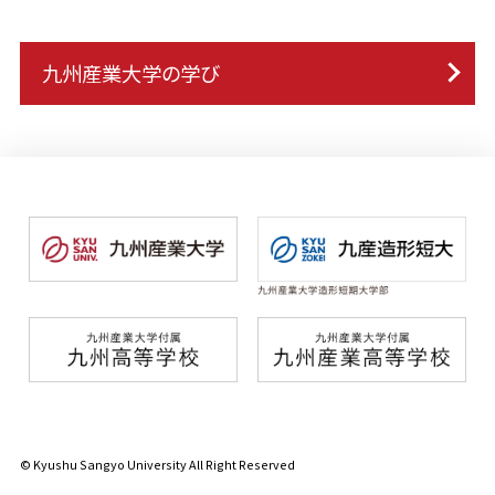
九州産業大学の学び
© Kyushu Sangyo University All Right Reserved