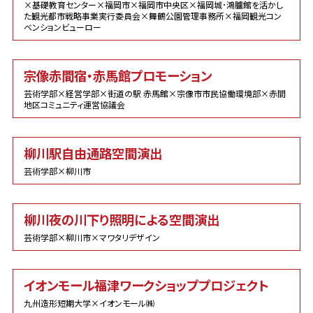
×基礎教育センター×福岡市×福岡市中央区×福岡城･鴻臚館を活かし
た観光都市戦略事業実行委員会×舞鶴公園管理事務所×福岡観光コン
ベンションビューロー
宗像赤間宿・赤馬館プロモーション
芸術学部×経営学部×街道の駅 赤馬館×宗像市市民協働環境部×赤間
地区コミュニティ運営協議会
柳川駅自由通路空間演出
芸術学部×柳川市
柳川夜の川下り照明による空間演出
芸術学部×柳川市×マワタリデザイン
イオンモール福津ワークショッププロジェクト
九州造形短期大学×イオンモール㈱