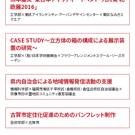
欧展2016」
工学部×東区アイランドシティ・アーバンデザインセンター×東区なみきス
クエア
CASE STUDY～立方体の箱の構成による展示装
置の研究～
工学部×（独）日本学術振興会×フラワーアレンジメントスクール・リーズガ
ーデン
県内自治会による地域情報発信活動の支援
情報科学部×福岡市東区千早校区・香椎校区・香住丘校区自治協議会×
宗像市日の里地区コミュニティ運営協議会
古賀市定住化促進のためのパンフレット制作
芸術学部×古賀市