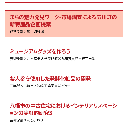
まちの魅力発見ワーク・市場調査による広川町の
新特産品企画提案
経営学部×広川町役場
ミュージアムグッズを作ろう
芸術学部×九州産業大学美術館×九州芸文館×粋工房㈱
紫人参を使用した発酵化粧品の開発
工学部×古賀市×㈱泰正農園×㈱ピュール
八幡市の中古住宅におけるインテリアリノベーシ
ョンの実証的研究3
芸術学部×㈲ひまわり