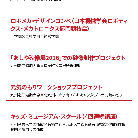
ロボメカ・デザインコンペ（日本機械学会ロボティ
クス・メカトロニクス部門競技会）
工学部×芸術学部×経営学部
「あしや砂像展2016」での砂像制作プロジェクト
九州造形短期大学×芦屋町×芦屋砂像連盟
元気のもりワークショッププロジェクト
九州造形短期大学×北九州市立子育てふれあい交流プラザ元気のもり
キッズ・ミュージアム・スクール（4回連続講座）
九州産業大学美術館×芸術学部×九州大学総合研究博物館×福岡市動
物園×福岡市美術館