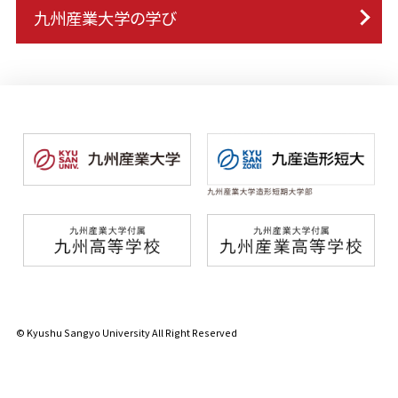
九州産業大学の学び
© Kyushu Sangyo University All Right Reserved