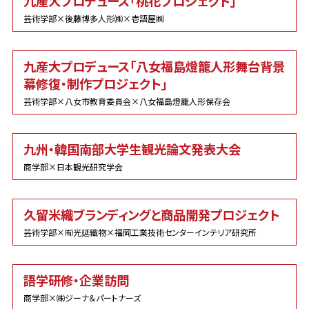
九産大プロデュース「桃花プロジェクト」
芸術学部×後藤博多人形㈱×壱語屋㈱
九産大プロデュース「八女福島燈籠人形舞台背景
幕修復・制作プロジェクト」
芸術学部×八女市教育委員会×八女福島燈籠人形保存会
九州・韓国南部大学生観光論文発表大会
商学部×日本観光研究学会
久留米織ブランディングと商品開発プロジェクト
芸術学部×㈲光延織物×福岡工業技術センターインテリア研究所
語学研修・企業訪問
商学部×㈱ジーナ＆パートナーズ