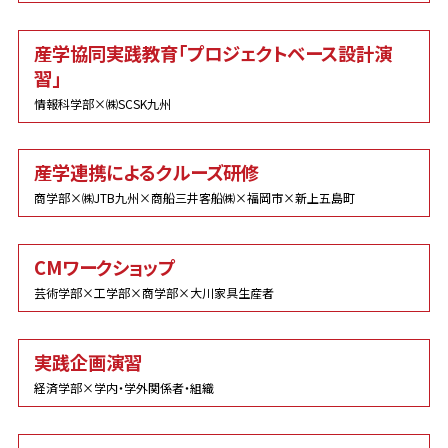
産学協同実践教育「プロジェクトベース設計演
習」
情報科学部×㈱SCSK九州
産学連携によるクルーズ研修
商学部×㈱JTB九州×商船三井客船㈱×福岡市×新上五島町
CMワークショップ
芸術学部×工学部×商学部×大川家具生産者
実践企画演習
経済学部×学内・学外関係者・組織