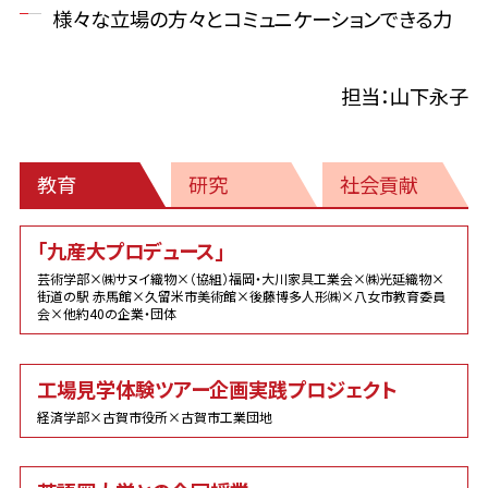
様々な立場の方々とコミュニケーションできる力
担当：山下永子
教育
研究
社会貢献
教
「九産大プロデュース」
育
芸術学部×㈱サヌイ織物×（協組）福岡・大川家具工業会×㈱光延織物×
街道の駅 赤馬館×久留米市美術館×後藤博多人形㈱×八女市教育委員
会×他約40の企業・団体
工場見学体験ツアー企画実践プロジェクト
経済学部×古賀市役所×古賀市工業団地