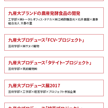
九産大ブランドの農産発酵食品の開発
工学部×㈱トータルオフィス・タナカ×㈱江崎酢醸造元×石井農園×農事
組合法人 大春の里
九産大プロデュース「FCV・プロジェクト」
芸術学部×㈱サヌイ織物
九産大プロデュース「タテイト・プロジェクト」
芸術学部×筑前織物㈱
九産大プロデュース展2017
芸術学部×工学部×経営学部×プロジェクト参加企業