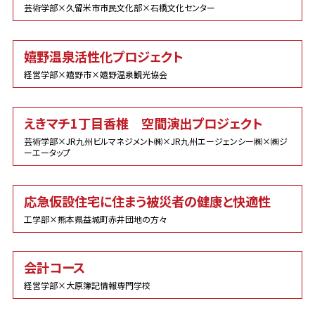
芸術学部×久留米市市民文化部×石橋文化センター
嬉野温泉活性化プロジェクト
経営学部×嬉野市×嬉野温泉観光協会
えきマチ1丁目香椎 空間演出プロジェクト
芸術学部×JR九州ビルマネジメント㈱×JR九州エージェンシー㈱×㈱ジ
ーエータップ
応急仮設住宅に住まう被災者の健康と快適性
工学部×熊本県益城町赤井団地の方々
会計コース
経営学部×大原簿記情報専門学校