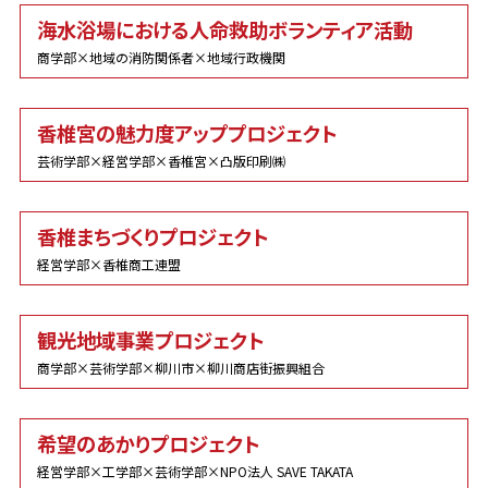
海水浴場における人命救助ボランティア活動
商学部×地域の消防関係者×地域行政機関
香椎宮の魅力度アッププロジェクト
芸術学部×経営学部×香椎宮×凸版印刷㈱
香椎まちづくりプロジェクト
経営学部×香椎商工連盟
観光地域事業プロジェクト
商学部×芸術学部×柳川市×柳川商店街振興組合
希望のあかりプロジェクト
経営学部×工学部×芸術学部×NPO法人 SAVE TAKATA