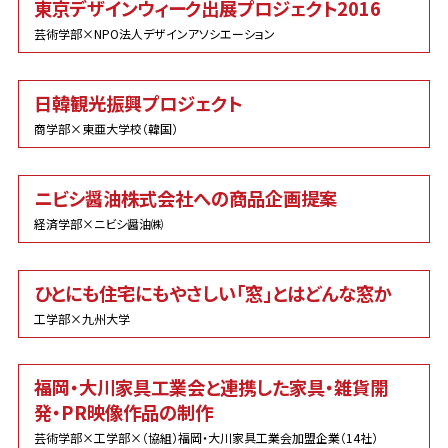
東京デザインウィーク出展プロジェクト2016
芸術学部×NPO法人デザインアソシエーション
日韓観光振興プロジェクト
商学部×東亜大学校（韓国）
ニビシ醤油株式会社への商品企画提案
経済学部×ニビシ醤油㈱
ひとにも住宅にもやさしい「窓」とはどんな窓か
工学部×九州大学
福岡・大川家具工業会と連携した家具・雑貨開
発・PR映像作品の制作
芸術学部×工学部×（協組）福岡・大川家具工業会加盟企業（14社）