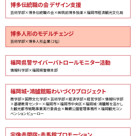
博多伝統職の会 デザイン支援
芸術学部×博多伝統職の会×㈱筑前博多独楽×福岡市経済観光文化局
博多人形のモデルチェンジ
芸術学部×博多人形企業（2社）
福岡県警サイバーパトロールモニター活動
情報科学部×福岡県警察本部
福岡城・鴻臚館賑わいづくりプロジェクト
商学部×国際文化学部×芸術学部×経済学部×経営学部×情報科学部
×基礎教育センター×福岡市×福岡市中央区×福岡城･鴻臚館を活かし
た観光都市戦略事業実行委員会×舞鶴公園管理事務所×福岡観光コン
ベンションビューロー
宗像赤間宿・赤馬館プロモーション