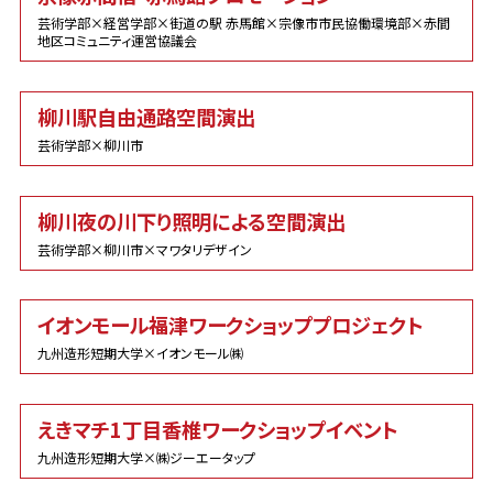
芸術学部×経営学部×街道の駅 赤馬館×宗像市市民協働環境部×赤間
地区コミュニティ運営協議会
柳川駅自由通路空間演出
芸術学部×柳川市
柳川夜の川下り照明による空間演出
芸術学部×柳川市×マワタリデザイン
イオンモール福津ワークショッププロジェクト
九州造形短期大学×イオンモール㈱
えきマチ1丁目香椎ワークショップイベント
九州造形短期大学×㈱ジーエータップ