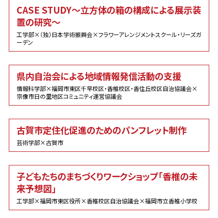
CASE STUDY～立方体の箱の構成による展示装
置の研究～
工学部×（独）日本学術振興会×フラワーアレンジメントスクール・リーズガ
ーデン
県内自治会による地域情報発信活動の支援
情報科学部×福岡市東区千早校区・香椎校区・香住丘校区自治協議会×
宗像市日の里地区コミュニティ運営協議会
古賀市定住化促進のためのパンフレット制作
芸術学部×古賀市
子どもたちのまちづくりワークショップ「香椎の未
来予想図」
工学部×福岡市東区役所×香椎校区自治協議会×福岡市立香椎小学校