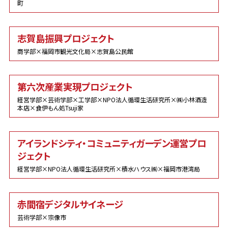
町
志賀島振興プロジェクト
商学部×福岡市観光文化局×志賀島公民館
第六次産業実現プロジェクト
経営学部×芸術学部×工学部×NPO法人循環生活研究所×㈱小林酒造
本店×食伊もん処Tsuji家
アイランドシティ・コミュニティガーデン運営プロ
ジェクト
経営学部×NPO法人循環生活研究所×積水ハウス㈱×福岡市港湾局
赤間宿デジタルサイネージ
芸術学部×宗像市