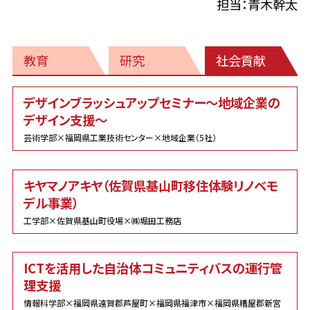
担当：青木幹太
教育
研究
社会貢献
社
デザインブラッシュアップセミナー～地域企業の
会
デザイン支援～
貢
献
芸術学部×福岡県工業技術センター×地域企業（5社）
キヤマノアキヤ（佐賀県基山町移住体験リノベモ
デル事業）
工学部×佐賀県基山町役場×㈱堀田工務店
ICTを活用した自治体コミュニティバスの運行管
理支援
情報科学部×福岡県遠賀郡芦屋町×福岡県福津市×福岡県糟屋郡新宮