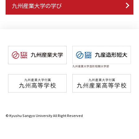
九州産業大学の学び
© Kyushu Sangyo University All Right Reserved