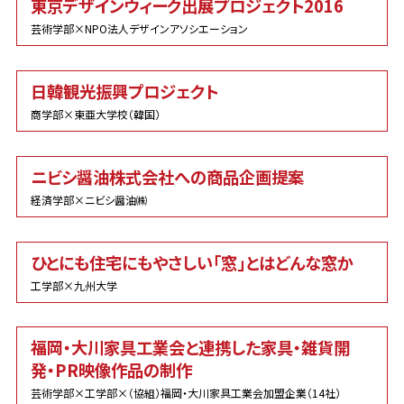
東京デザインウィーク出展プロジェクト2016
芸術学部×NPO法人デザインアソシエーション
日韓観光振興プロジェクト
商学部×東亜大学校（韓国）
ニビシ醤油株式会社への商品企画提案
経済学部×ニビシ醤油㈱
ひとにも住宅にもやさしい「窓」とはどんな窓か
工学部×九州大学
福岡・大川家具工業会と連携した家具・雑貨開
発・PR映像作品の制作
芸術学部×工学部×（協組）福岡・大川家具工業会加盟企業（14社）