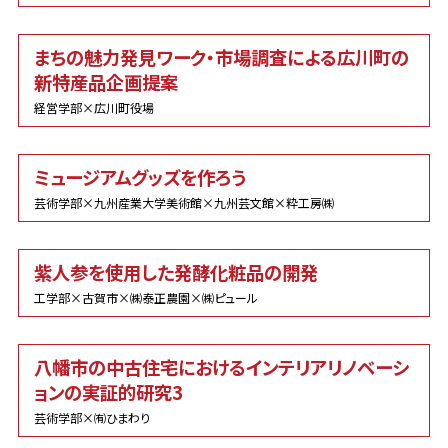
まちの魅力発見ワーク・市場調査による広川町の
新特産品企画提案
経営学部×広川町役場
ミュージアムグッズを作ろう
芸術学部×九州産業大学美術館×九州芸文館×粋工房㈱
紫人参を使用した発酵化粧品の開発
工学部×古賀市×㈱泰正農園×㈱ピュール
八幡市の中古住宅におけるインテリアリノベーシ
ョンの実証的研究3
芸術学部×㈲ひまわり