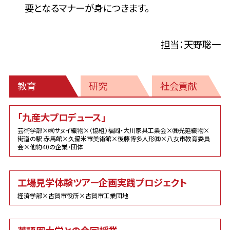
要となるマナーが身につきます。
担当：天野聡一
教育
研究
社会貢献
教
「九産大プロデュース」
育
芸術学部×㈱サヌイ織物×（協組）福岡・大川家具工業会×㈱光延織物×
街道の駅 赤馬館×久留米市美術館×後藤博多人形㈱×八女市教育委員
会×他約40の企業・団体
工場見学体験ツアー企画実践プロジェクト
経済学部×古賀市役所×古賀市工業団地