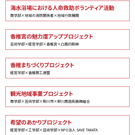
海水浴場における人命救助ボランティア活動
商学部×地域の消防関係者×地域行政機関
香椎宮の魅力度アッププロジェクト
芸術学部×経営学部×香椎宮×凸版印刷㈱
香椎まちづくりプロジェクト
経営学部×香椎商工連盟
観光地域事業プロジェクト
商学部×芸術学部×柳川市×柳川商店街振興組合
希望のあかりプロジェクト
経営学部×工学部×芸術学部×NPO法人 SAVE TAKATA