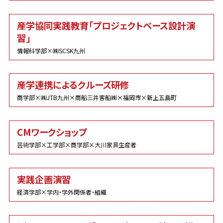
産学協同実践教育「プロジェクトベース設計演
習」
情報科学部×㈱SCSK九州
産学連携によるクルーズ研修
商学部×㈱JTB九州×商船三井客船㈱×福岡市×新上五島町
CMワークショップ
芸術学部×工学部×商学部×大川家具生産者
実践企画演習
経済学部×学内・学外関係者・組織