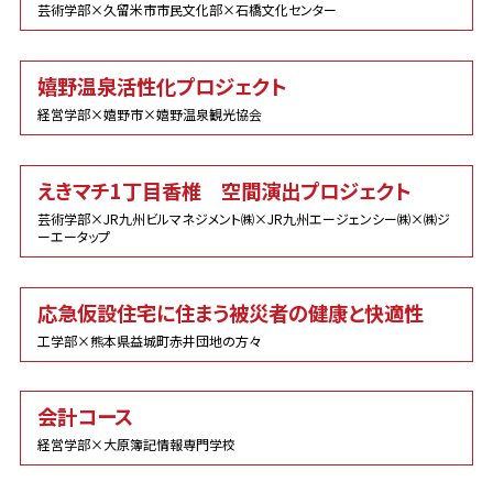
芸術学部×久留米市市民文化部×石橋文化センター
嬉野温泉活性化プロジェクト
経営学部×嬉野市×嬉野温泉観光協会
えきマチ1丁目香椎 空間演出プロジェクト
芸術学部×JR九州ビルマネジメント㈱×JR九州エージェンシー㈱×㈱ジ
ーエータップ
応急仮設住宅に住まう被災者の健康と快適性
工学部×熊本県益城町赤井団地の方々
会計コース
経営学部×大原簿記情報専門学校