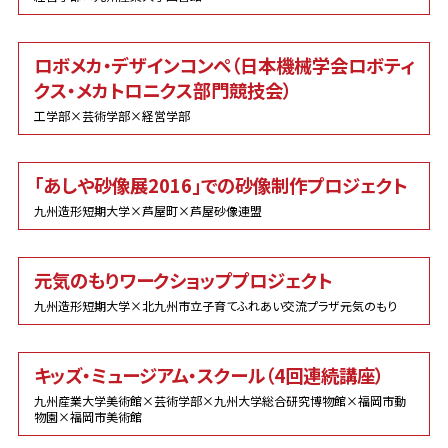
ロボメカ・デザインコンペ（日本機械学会ロボティ
クス・メカトロニクス部門競技会）
工学部×芸術学部×経営学部
「あしや砂像展2016」での砂像制作プロジェクト
九州造形短期大学×芦屋町×芦屋砂像連盟
元気のもりワークショッププロジェクト
九州造形短期大学×北九州市立子育てふれあい交流プラザ元気のもり
キッズ・ミュージアム・スクール（4回連続講座）
九州産業大学美術館×芸術学部×九州大学総合研究博物館×福岡市動
物園×福岡市美術館