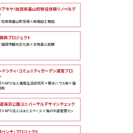
ノアキヤ（佐賀県基山町移住体験リノベモデ
）
×佐賀県基山町役場×㈱堀田工務店
振興プロジェクト
×福岡市観光文化局×志賀島公民館
ンドシティ・コミュニティガーデン運営プロ
ト
部×NPO法人循環生活研究所×積水ハウス㈱×福
湾局
道海浜公園ユニバーサルデザインチェック
部×NPO法人はぁとスペース×海の中道管理セン
猫ベンチ」プロジェクト