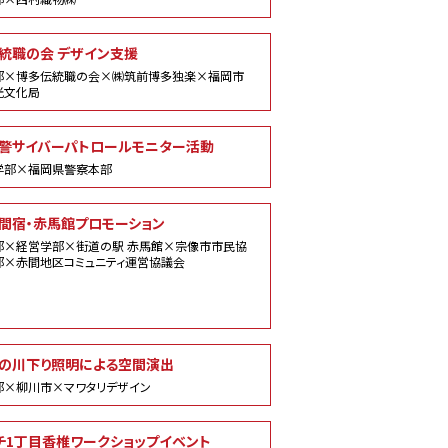
統職の会 デザイン支援
部×博多伝統職の会×㈱筑前博多独楽×福岡市
光文化局
警サイバーパトロールモニター活動
学部×福岡県警察本部
間宿・赤馬館プロモーション
部×経営学部×街道の駅 赤馬館×宗像市市民協
部×赤間地区コミュニティ運営協議会
の川下り照明による空間演出
部×柳川市×マワタリデザイン
チ1丁目香椎ワークショップイベント