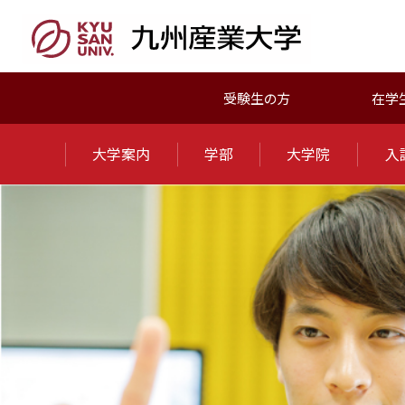
受験生の方
在学
大学案内
学部
大学院
入