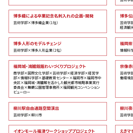
博多織による卒業記念名刺入れの企画・開発
博多伝
芸術学部×博多織企業（1社）
芸術学
経済観
博多人形のモデルチェンジ
福岡県
芸術学部×博多人形企業（2社）
情報科
福岡城・鴻臚館賑わいづくりプロジェクト
宗像赤
商学部×国際文化学部×芸術学部×経済学部×経営学
芸術学
部×情報科学部×基礎教育センター×福岡市×福岡市中
働環境
央区×福岡城･鴻臚館を活かした観光都市戦略事業実行
委員会×舞鶴公園管理事務所×福岡観光コンベンション
ビューロー
柳川駅自由通路空間演出
柳川夜
芸術学部×柳川市
芸術学
イオンモール福津ワークショッププロジェクト
えきマ