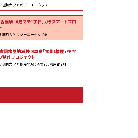
形短期大学×㈱ジーエータップ
州香椎駅「えきマチ1丁目」ガラスアートプロ
ト
形短期大学×ジーエータップ㈱
市圏糟屋地域共同事業「発見！糟屋」PR写
プ制作プロジェクト
短期大学×糟屋地域（古賀市、糟屋郡7町）