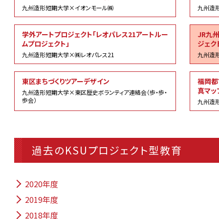
九州造形短期大学×イオンモール㈱
九州造
学外アートプロジェクト「レオパレス21アートルー
JR九
ムプロジェクト」
ジェク
九州造形短期大学×㈱レオパレス21
九州造
東区まちづくりツアーデザイン
福岡都
真マッ
九州造形短期大学×東区歴史ボランティア連絡会（歩・歩・
歩会）
九州造形
過去のKSUプロジェクト型教育
2020年度
2019年度
2018年度