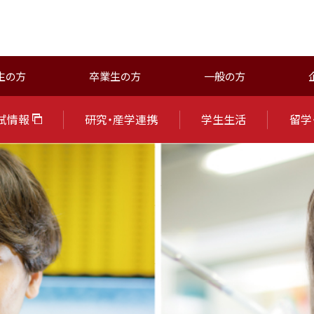
生の方
卒業生の方
一般の方
試情報
研究・産学連携
学生生活
留学