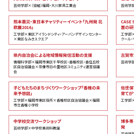
芸術学部×（協組）福岡・大川家具工業会
芸術学
熊本震災・東日本チャリティーイベント「九州発 北
CAS
欧展2016」
置の研
工学部×東区アイランドシティ・アーバンデザインセンター
工学部×
×東区なみきスクエア
クール・
県内自治会による地域情報発信活動の支援
古賀市
情報科学部×福岡市東区千早校区・香椎校区・香住丘校
芸術学
区自治協議会×宗像市日の里地区コミュニティ運営協議
会
子どもたちのまちづくりワークショップ「香椎の未
佐世保
来予想図」
育てが
工学部×福岡市東区役所×香椎校区自治協議会×福岡
工学部
市立香椎小学校
中学校交流ワークショップ
博多帯
発
芸術学部×中学校美術科教諭
芸術学