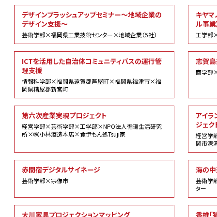
社
デザインブラッシュアップセミナー～地域企業の
キヤマ
会
デザイン支援～
ル事業
貢
芸術学部×福岡県工業技術センター×地域企業（5社）
工学部
献
ICTを活用した自治体コミュニティバスの運行管
志賀島
理支援
商学部
情報科学部×福岡県遠賀郡芦屋町×福岡県福津市×福
岡県糟屋郡新宮町
第六次産業実現プロジェクト
アイラ
ジェク
経営学部×芸術学部×工学部×NPO法人循環生活研究
所×㈱小林酒造本店×食伊もん処Tsuji家
経営学
岡市港
赤間宿デジタルサイネージ
海の中
芸術学部×宗像市
芸術学
ター
大川家具プロジェクションマッピング
香椎「