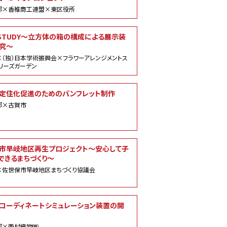
部×香椎商工連盟×東区役所
E STUDY～立方体の箱の構成による展示装
究～
（独）日本学術振興会×フラワーアレンジメントス
リーズガーデン
定住化促進のためのパンフレット制作
部×古賀市
市早岐地区再生プロジェクト～安心して子
できるまちづくり～
×佐世保市早岐地区まちづくり協議会
コーディネートシミュレーション装置の開
部×西村織物㈱