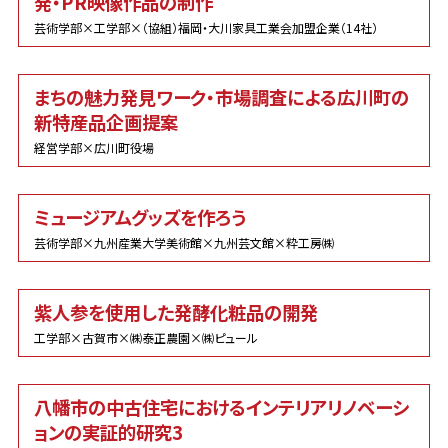
発・PR映像作品の制作
芸術学部×工学部×（協組）福岡・大川家具工業会加盟企業（14社）
まちの魅力発見ワーク・市場調査による広川町の
新特産品企画提案
経営学部×広川町役場
ミュージアムグッズを作ろう
芸術学部×九州産業大学美術館×九州芸文館×粋工房㈱
紫人参を使用した発酵化粧品の開発
工学部×古賀市×㈱泰正農園×㈱ピュール
八幡市の中古住宅におけるインテリアリノベーシ
ョンの実証的研究3