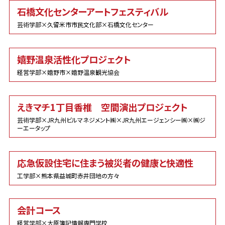
石橋文化センターアートフェスティバル
芸術学部×久留米市市民文化部×石橋文化センター
嬉野温泉活性化プロジェクト
経営学部×嬉野市×嬉野温泉観光協会
えきマチ1丁目香椎 空間演出プロジェクト
芸術学部×JR九州ビルマネジメント㈱×JR九州エージェンシー㈱×㈱ジ
ーエータップ
応急仮設住宅に住まう被災者の健康と快適性
工学部×熊本県益城町赤井団地の方々
会計コース
経営学部×大原簿記情報専門学校