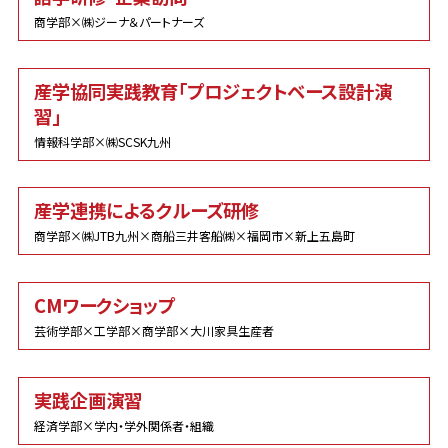
商学部×㈱ジーナ＆パートナーズ
産学協同実践教育「プロジェクトベース設計演
習」
情報科学部×㈱SCSK九州
産学連携によるクルーズ研修
商学部×㈱JTB九州×商船三井客船㈱×福岡市×新上五島町
CMワークショップ
芸術学部×工学部×商学部×大川家具生産者
実践企画演習
経済学部×学内・学外関係者・組織