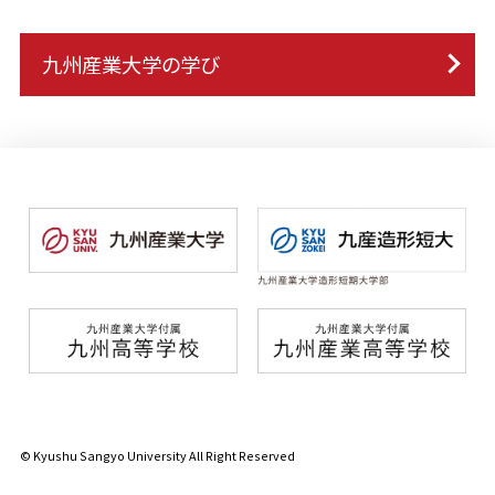
九州産業大学の学び
© Kyushu Sangyo University All Right Reserved