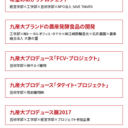
経営学部×工学部×芸術学部×NPO法人 SAVE TAKATA
九産大ブランドの農産発酵食品の開発
工学部×㈱トータルオフィス・タナカ×㈱江崎酢醸造元×石井農園×農事
組合法人 大春の里
九産大プロデュース「FCV・プロジェクト」
芸術学部×㈱サヌイ織物
九産大プロデュース「タテイト・プロジェクト」
芸術学部×筑前織物㈱
九産大プロデュース展2017
芸術学部×工学部×経営学部×プロジェクト参加企業