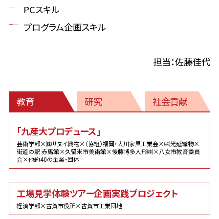
PCスキル
プログラム企画スキル
担当：佐藤佳代
教育
研究
社会貢献
教
「九産大プロデュース」
育
芸術学部×㈱サヌイ織物×（協組）福岡・大川家具工業会×㈱光延織物×
街道の駅 赤馬館×久留米市美術館×後藤博多人形㈱×八女市教育委員
会×他約40の企業・団体
工場見学体験ツアー企画実践プロジェクト
経済学部×古賀市役所×古賀市工業団地