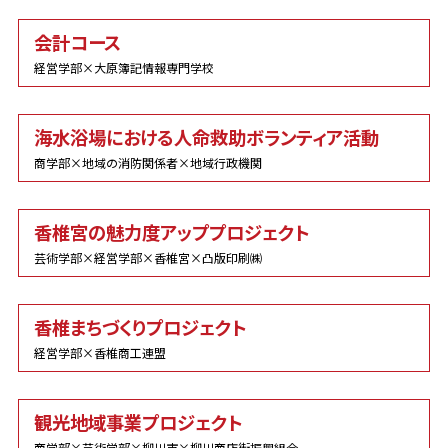
会計コース
経営学部×大原簿記情報専門学校
海水浴場における人命救助ボランティア活動
商学部×地域の消防関係者×地域行政機関
香椎宮の魅力度アッププロジェクト
芸術学部×経営学部×香椎宮×凸版印刷㈱
香椎まちづくりプロジェクト
経営学部×香椎商工連盟
観光地域事業プロジェクト
商学部×芸術学部×柳川市×柳川商店街振興組合