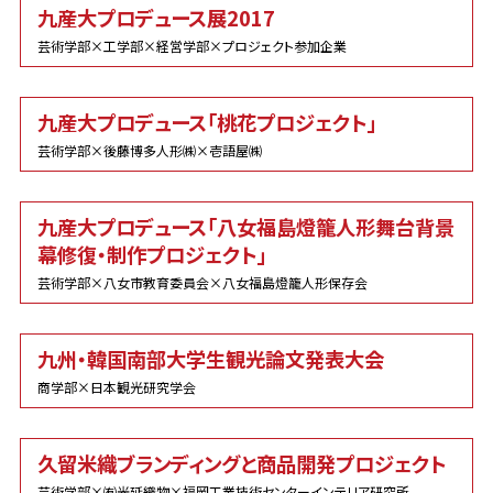
九産大プロデュース展2017
芸術学部×工学部×経営学部×プロジェクト参加企業
九産大プロデュース「桃花プロジェクト」
芸術学部×後藤博多人形㈱×壱語屋㈱
九産大プロデュース「八女福島燈籠人形舞台背景
幕修復・制作プロジェクト」
芸術学部×八女市教育委員会×八女福島燈籠人形保存会
九州・韓国南部大学生観光論文発表大会
商学部×日本観光研究学会
久留米織ブランディングと商品開発プロジェクト
芸術学部×㈲光延織物×福岡工業技術センターインテリア研究所