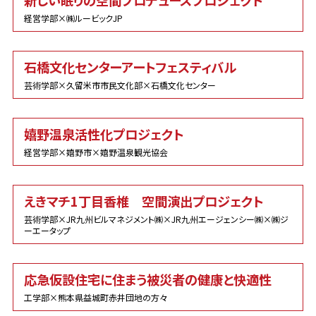
新しい眠りの空間プロデュースプロジェクト
経営学部×㈱ルービックJP
石橋文化センターアートフェスティバル
芸術学部×久留米市市民文化部×石橋文化センター
嬉野温泉活性化プロジェクト
経営学部×嬉野市×嬉野温泉観光協会
えきマチ1丁目香椎 空間演出プロジェクト
芸術学部×JR九州ビルマネジメント㈱×JR九州エージェンシー㈱×㈱ジ
ーエータップ
応急仮設住宅に住まう被災者の健康と快適性
工学部×熊本県益城町赤井団地の方々