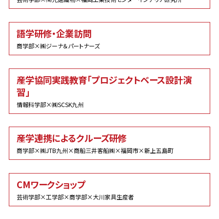
語学研修・企業訪問
商学部×㈱ジーナ＆パートナーズ
産学協同実践教育「プロジェクトベース設計演
習」
情報科学部×㈱SCSK九州
産学連携によるクルーズ研修
商学部×㈱JTB九州×商船三井客船㈱×福岡市×新上五島町
CMワークショップ
芸術学部×工学部×商学部×大川家具生産者