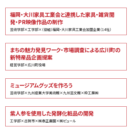
福岡・大川家具工業会と連携した家具・雑貨開
発・PR映像作品の制作
芸術学部×工学部×（協組）福岡・大川家具工業会加盟企業（14社）
まちの魅力発見ワーク・市場調査による広川町の
新特産品企画提案
経営学部×広川町役場
ミュージアムグッズを作ろう
芸術学部×九州産業大学美術館×九州芸文館×粋工房㈱
紫人参を使用した発酵化粧品の開発
工学部×古賀市×㈱泰正農園×㈱ピュール