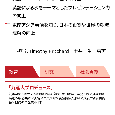
英語による水をテーマとしたプレゼンテーション力
の向上
東南アジア事情を知り、日本の役割や世界の潮流
理解の向上
担当：Timothy Pritchard 土井一生 森英一
教育
研究
社会貢献
教
「九産大プロデュース」
育
芸術学部×㈱サヌイ織物×（協組）福岡・大川家具工業会×㈱光延織物×
街道の駅 赤馬館×久留米市美術館×後藤博多人形㈱×八女市教育委員
会×他約40の企業・団体