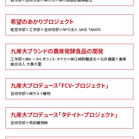
希望のあかりプロジェクト
経営学部×工学部×芸術学部×NPO法人 SAVE TAKATA
九産大ブランドの農産発酵食品の開発
工学部×㈱トータルオフィス・タナカ×㈱江崎酢醸造元×石井農園×農事
組合法人 大春の里
九産大プロデュース「FCV・プロジェクト」
芸術学部×㈱サヌイ織物
九産大プロデュース「タテイト・プロジェクト」
芸術学部×筑前織物㈱