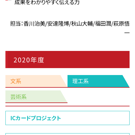
成果をわかりやすく伝える力
担当：香川治美/安達隆博/秋山大輔/福田潤/萩原悟
一
2020年度
文系
理工系
芸術系
理
ICカードプロジェクト
工
系