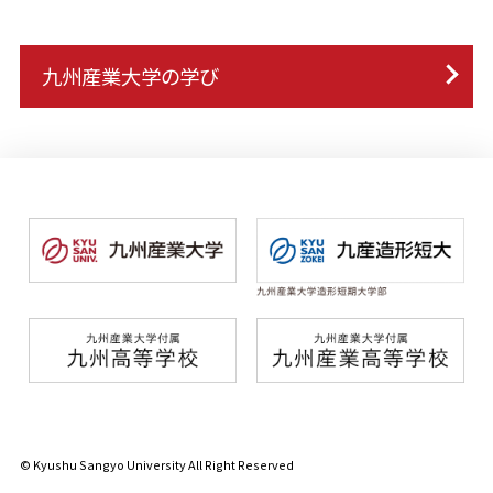
九州産業大学の学び
© Kyushu Sangyo University All Right Reserved