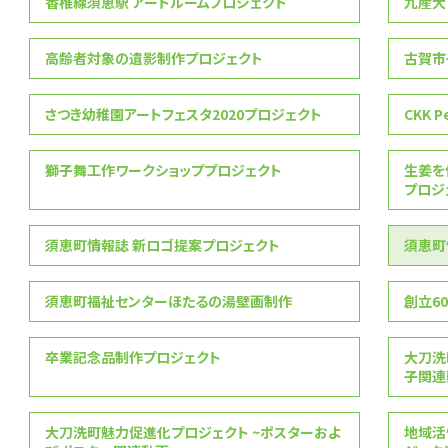
香椎線須恵駅 アートルームプロジェクト
九産大フ
高齢者対象の遺影制作プロジェクト
古賀市
さつき幼稚園アートフェスタ2020プロジェクト
CKK P
獅子舞工作ワークショッププロジェクト
生姜を
プロシ
須恵町情報誌 新ロゴ提案プロジェクト
須恵町情
須恵町福祉センターほたるの湯壁画制作
創立6
卒業記念品制作プロジェクト
大刀洗
子関連
大刀洗町魅力促進化プロジェクト ~ポスターおよ
地域活