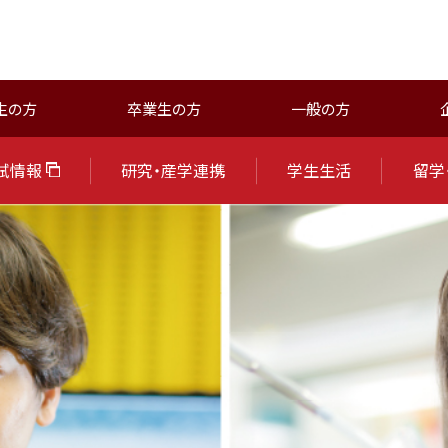
生の方
卒業生の方
一般の方
試情報
研究・産学連携
学生生活
留学