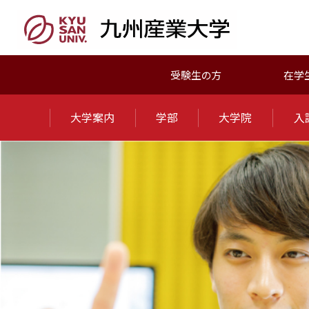
受験生の方
在学
大学案内
学部
大学院
入