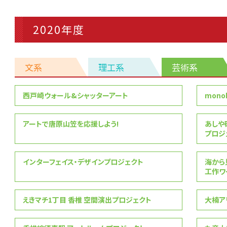
2020年度
文系
理工系
芸術系
芸
西戸崎ウォール&シャッターアート
monok
術
系
アートで唐原山笠を応援しよう!
あしや
プロシ
インターフェイス・デザインプロジェクト
海から
工作ワー
えきマチ1丁目 香椎 空間演出プロジェクト
大楠ア