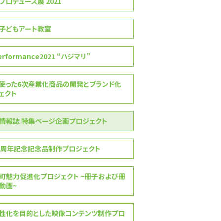
゚ロデュース展 2021
子どもアート教室
erformance2021 “ハジマリ”
使った6次産業化商品の開発とブランド化
゙ェクト
報誌 特集ページ企画プロジェクト
0周年記念記念品制作プロジェクト
町魅力促進化プロジェクト ~冊子および冊
動画~
性化を目的とした映像コンテンツ制作プロ