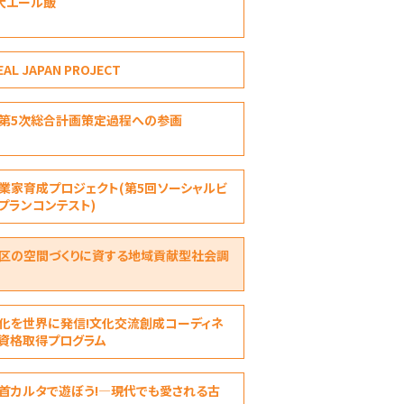
大エール飯
EAL JAPAN PROJECT
第5次総合計画策定過程への参画
業家育成プロジェクト(第5回ソーシャルビ
プランコンテスト)
区の空間づくりに資する地域貢献型社会調
化を世界に発信!文化交流創成コーディネ
資格取得プログラム
首カルタで遊ぼう!―現代でも愛される古