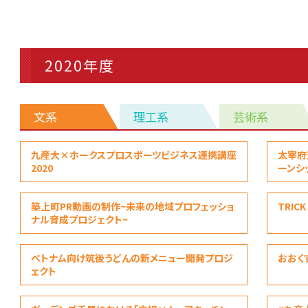
2020年度
文系
理工系
芸術系
文
九産大×ホークスプロスポーツビジネス連携講座
太宰府
系
2020
ーンシッ
築上町PR動画の制作~未来の地域プロフェッショ
TRICK
ナル育成プロジェクト~
ベトナム向け筑後うどんの新メニュー開発プロジ
おおく
ェクト