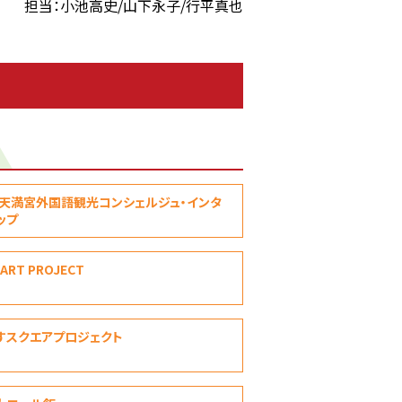
担当：小池高史/山下永子/行平真也
天満宮外国語観光コンシェルジュ・インタ
プ
 ART PROJECT
すスクエアプロジェクト