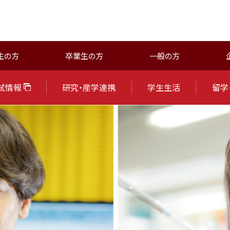
生の方
卒業生の方
一般の方
試情報
研究・産学連携
学生生活
留学