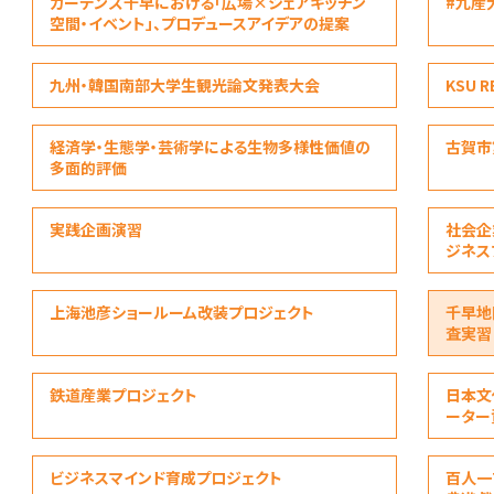
ガーデンズ千早における「広場×シェアキッチン
#九産
空間・イベント」、プロデュースアイデアの提案
九州・韓国南部大学生観光論文発表大会
KSU R
経済学・生態学・芸術学による生物多様性価値の
古賀市
多面的評価
実践企画演習
社会企
ジネス
上海池彦ショールーム改装プロジェクト
千早地
査実習
鉄道産業プロジェクト
日本文
ーター
ビジネスマインド育成プロジェクト
百人一