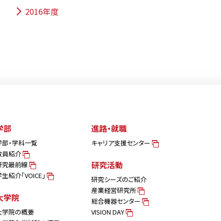
2016年度
学部
進路・就職
学部・学科一覧
キャリア支援センター
教員紹介
研究活動
研究最前線
学生紹介「VOICE」
研究シーズのご紹介
産業経営研究所
大学院
総合機器センター
大学院の概要
VISION DAY