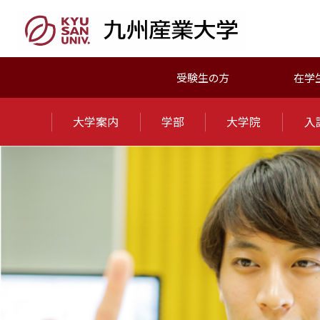
受験生の方
在学
大学案内
学部
大学院
入