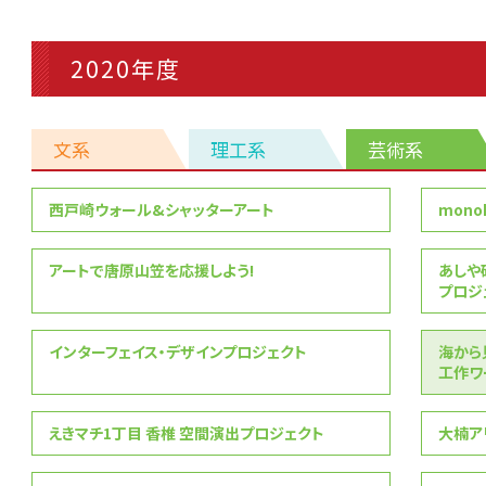
2020年度
文系
理工系
芸術系
芸
西戸崎ウォール&シャッターアート
monok
術
系
アートで唐原山笠を応援しよう!
あしや
プロシ
インターフェイス・デザインプロジェクト
海から
工作ワー
えきマチ1丁目 香椎 空間演出プロジェクト
大楠ア