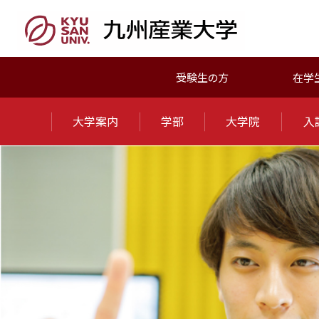
受験生の方
在学
大学案内
学部
大学院
入