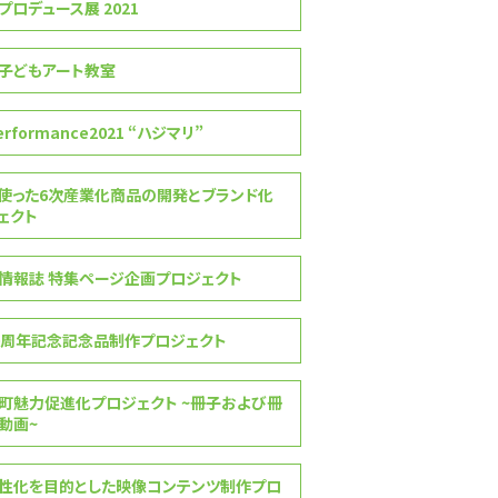
゚ロデュース展 2021
子どもアート教室
erformance2021 “ハジマリ”
使った6次産業化商品の開発とブランド化
゙ェクト
報誌 特集ページ企画プロジェクト
0周年記念記念品制作プロジェクト
町魅力促進化プロジェクト ~冊子および冊
動画~
性化を目的とした映像コンテンツ制作プロ