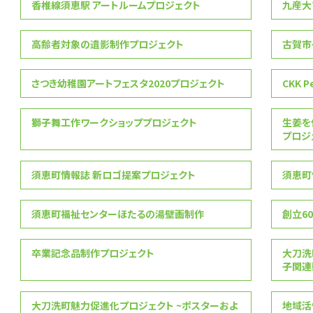
香椎線須恵駅 アートルームプロジェクト
九産大フ
高齢者対象の遺影制作プロジェクト
古賀市
さつき幼稚園アートフェスタ2020プロジェクト
CKK P
獅子舞工作ワークショッププロジェクト
生姜を
プロシ
須恵町情報誌 新ロゴ提案プロジェクト
須恵町情
須恵町福祉センターほたるの湯壁画制作
創立6
卒業記念品制作プロジェクト
大刀洗
子関連
大刀洗町魅力促進化プロジェクト ~ポスターおよ
地域活