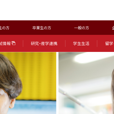
生の方
卒業生の方
一般の方
試情報
研究・産学連携
学生生活
留学