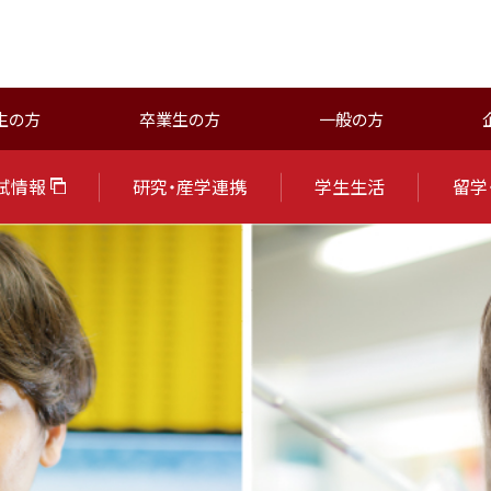
生の方
卒業生の方
一般の方
試情報
研究・産学連携
学生生活
留学