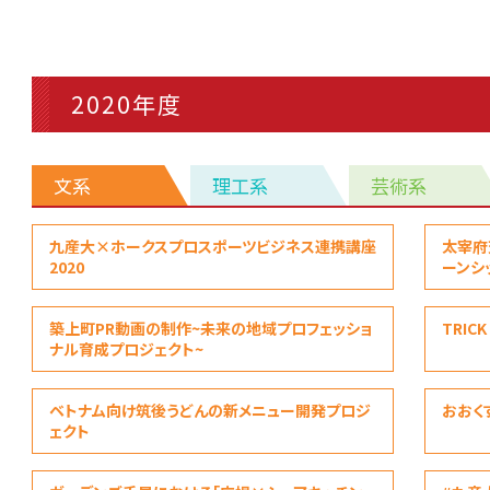
2020年度
文系
理工系
芸術系
文
九産大×ホークスプロスポーツビジネス連携講座
太宰府
系
2020
ーンシッ
築上町PR動画の制作~未来の地域プロフェッショ
TRICK
ナル育成プロジェクト~
ベトナム向け筑後うどんの新メニュー開発プロジ
おおく
ェクト