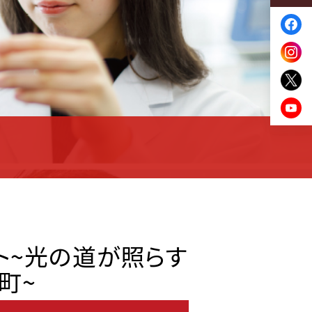
ト~光の道が照らす
町~