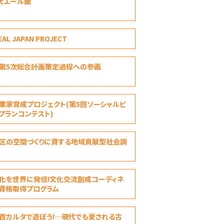
大エール飯
EAL JAPAN PROJECT
第5次総合計画策定過程への参画
業家育成プロジェクト(第5回ソーシャルビ
プランコンテスト)
区の空間づくりに資する地域貢献型社会調
化を世界に発信!文化交流創成コーディネ
資格取得プログラム
首カルタで遊ぼう!―現代でも愛される古