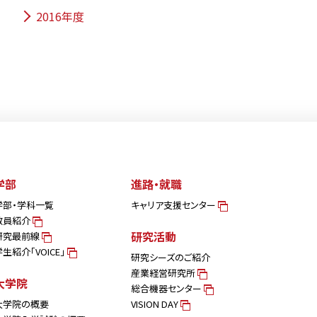
2016年度
学部
進路・就職
学部・学科一覧
キャリア支援センター
教員紹介
研究活動
研究最前線
学生紹介「VOICE」
研究シーズのご紹介
産業経営研究所
大学院
総合機器センター
大学院の概要
VISION DAY