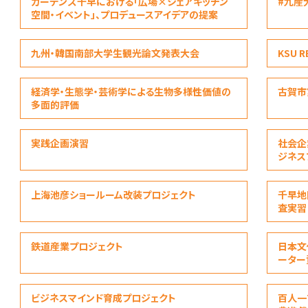
ガーデンズ千早における「広場×シェアキッチン
#九産
空間・イベント」、プロデュースアイデアの提案
九州・韓国南部大学生観光論文発表大会
KSU R
経済学・生態学・芸術学による生物多様性価値の
古賀市
多面的評価
実践企画演習
社会企
ジネス
上海池彦ショールーム改装プロジェクト
千早地
査実習
鉄道産業プロジェクト
日本文
ーター
ビジネスマインド育成プロジェクト
百人一