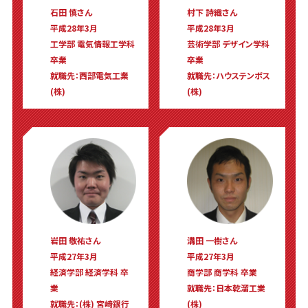
石田 慎さん
村下 詩織さん
平成28年3月
平成28年3月
工学部 電気情報工学科
芸術学部 デザイン学科
卒業
卒業
就職先：西部電気工業
就職先：ハウステンボス
(株)
(株)
岩田 敬祐さん
溝田 一樹さん
平成27年3月
平成27年3月
経済学部 経済学科 卒
商学部 商学科 卒業
業
就職先：日本乾溜工業
就職先：(株) 宮崎銀行
(株)