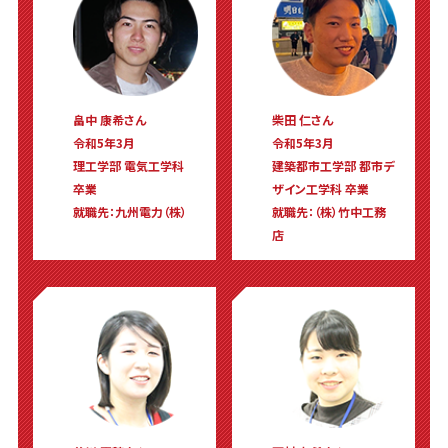
畠中 康希さん
柴田 仁さん
令和5年3月
令和5年3月
理工学部 電気工学科
建築都市工学部 都市デ
卒業
ザイン工学科 卒業
就職先：九州電力（株）
就職先：（株）竹中工務
店