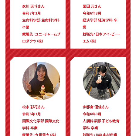
衣川 天斗さん
栗田 元さん
令和7年3月
令和6年3月
生命科学部 生命科学科
経済学部 経済学科 卒
卒業
業
就職先：ユニ・チャームプ
就職先：日本アイ・ビー・
ロダクツ（株）
エム（株）
松永 彩花さん
宇都宮 優佳さん
令和6年3月
令和6年3月
国際文化学部 国際文化
人間科学部 子ども教育
学科 卒業
学科 卒業
就職先：九州電力（株）
就職先：（学）中村産業