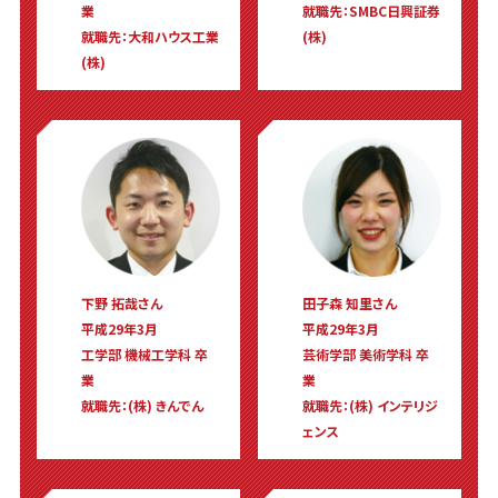
業
就職先：SMBC日興証券
就職先：大和ハウス工業
(株)
(株)
下野 拓哉さん
田子森 知里さん
平成29年3月
平成29年3月
工学部 機械工学科 卒
芸術学部 美術学科 卒
業
業
就職先：(株) きんでん
就職先：(株) インテリジ
ェンス