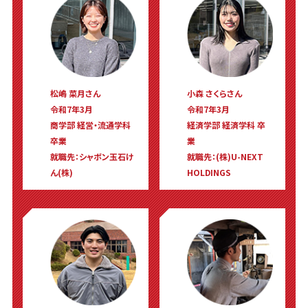
松嶋 菜月さん
小森 さくらさん
令和7年3月
令和7年3月
商学部 経営・流通学科
経済学部 経済学科 卒
卒業
業
就職先：シャボン玉石け
就職先：(株)U-NEXT
ん(株)
HOLDINGS