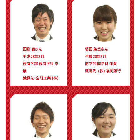
田島 徹さん
坂田 茉美さん
平成28年3月
平成28年3月
経済学部 経済学科 卒
商学部 商学科 卒業
業
就職先：(株) 福岡銀行
就職先：空研工業 (株)