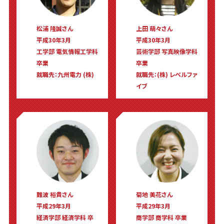
松浦 隆誠さん
上田 萌々さん
平成30年3月
平成30年3月
工学部 電気情報工学科
芸術学部 写真映像学科
卒業
卒業
就職先：九州電力 (株)
就職先：(株) レベルファ
イブ
難波 裕貴さん
菊地 美花さん
平成29年3月
平成29年3月
経済学部 経済学科 卒
商学部 商学科 卒業