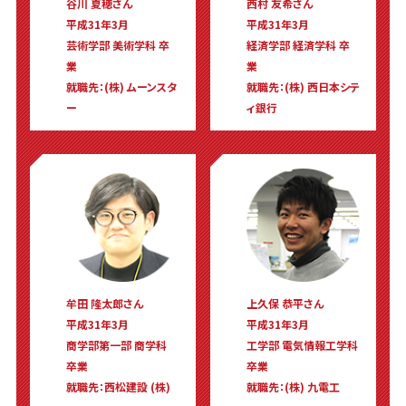
谷川 夏穂さん
西村 友希さん
平成31年3月
平成31年3月
芸術学部 美術学科 卒
経済学部 経済学科 卒
業
業
就職先：(株) ムーンスタ
就職先：(株) 西日本シテ
ー
ィ銀行
牟田 隆太郎さん
上久保 恭平さん
平成31年3月
平成31年3月
商学部第一部 商学科
工学部 電気情報工学科
卒業
卒業
就職先：西松建設 (株)
就職先：(株) 九電工