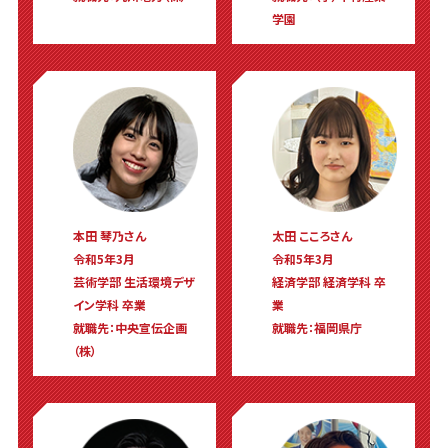
学園
本田 琴乃さん
太田 こころさん
令和5年3月
令和5年3月
芸術学部 生活環境デザ
経済学部 経済学科 卒
イン学科 卒業
業
就職先：中央宣伝企画
就職先：福岡県庁
（株）