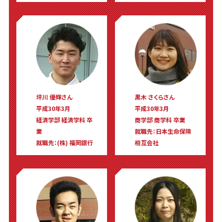
坪川 優輝さん
黒木 さくらさん
平成30年3月
平成30年3月
経済学部 経済学科 卒
商学部 商学科 卒業
業
就職先：日本生命保険
就職先：(株) 福岡銀行
相互会社