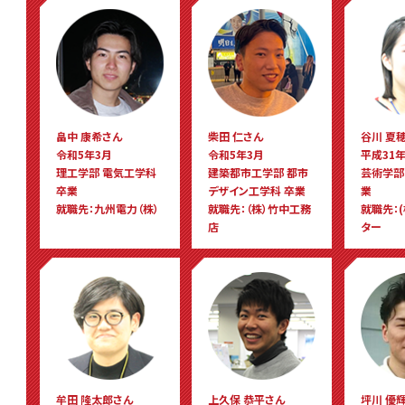
畠中 康希さん
柴田 仁さん
谷川 夏
令和5年3月
令和5年3月
平成31年
理工学部 電気工学科
建築都市工学部 都市
芸術学部
卒業
デザイン工学科 卒業
業
就職先：九州電力（株）
就職先：（株）竹中工務
就職先：(
店
ター
牟田 隆太郎さん
上久保 恭平さん
坪川 優