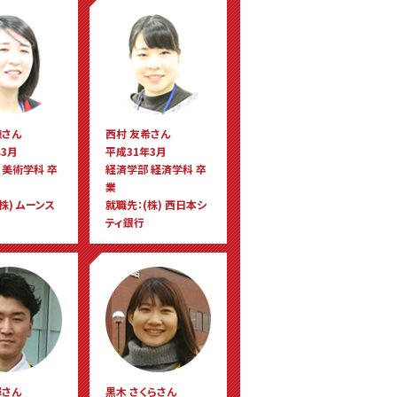
穂さん
西村 友希さん
3月
平成31年3月
 美術学科 卒
経済学部 経済学科 卒
業
株) ムーンス
就職先：(株) 西日本シ
ティ銀行
輝さん
黒木 さくらさん