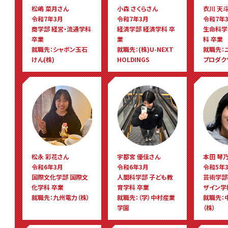
松嶋 菜月さん
小森 さくらさん
衣川 天
令和7年3月
令和7年3月
令和7年
商学部 経営・流通学科
経済学部 経済学科 卒
生命科学
卒業
業
科 卒業
就職先：シャボン玉石
就職先：(株)U-NEXT
就職先：
けん(株)
HOLDINGS
プロダク
松永 彩花さん
宇都宮 優佳さん
本田 琴
令和6年3月
令和6年3月
令和5年
国際文化学部 国際文
人間科学部 子ども教
芸術学部
化学科 卒業
育学科 卒業
ザイン学
就職先：九州電力（株）
就職先：（学）中村産業
就職先：
学園
（株）