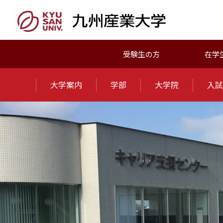
受験生の方
在学
大学案内
学部
大学院
入