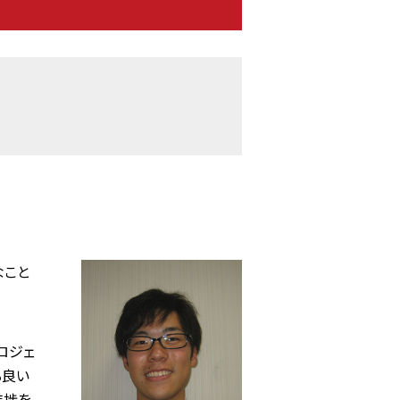
なこと
ロジェ
る良い
進捗を