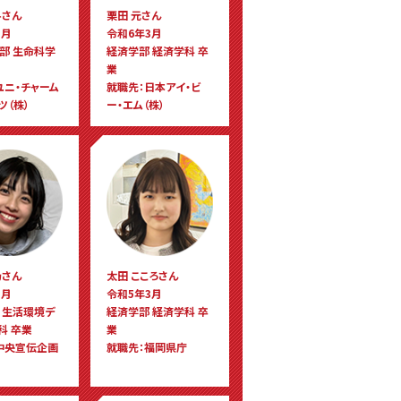
斗さん
栗田 元さん
3月
令和6年3月
部 生命科学
経済学部 経済学科 卒
業
ユニ・チャーム
就職先：日本アイ・ビ
ツ（株）
ー・エム（株）
乃さん
太田 こころさん
3月
令和5年3月
 生活環境デ
経済学部 経済学科 卒
科 卒業
業
中央宣伝企画
就職先：福岡県庁