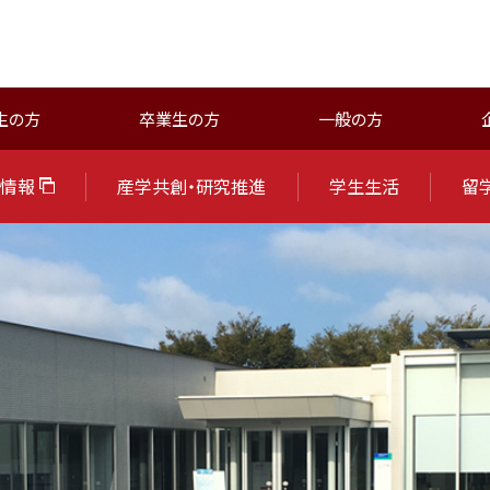
生の方
卒業生の方
一般の方
試情報
産学共創・研究推進
学生生活
留