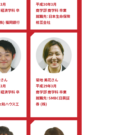
3月
平成30年3月
 経済学科 卒
商学部 商学科 卒業
就職先：日本生命保険
株) 福岡銀行
相互会社
貴さん
菊地 美花さん
3月
平成29年3月
 経済学科 卒
商学部 商学科 卒業
就職先：SMBC日興証
大和ハウス工
券 (株)