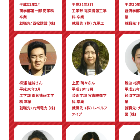
平成31年3月
平成31年3月
平成30年
商学部第一部 商学科
工学部 電気情報工学
経済学部
卒業
科 卒業
業
就職先：西松建設 (株)
就職先：(株) 九電工
就職先：(
松浦 隆誠さん
上田 萌々さん
難波 裕
平成30年3月
平成30年3月
平成29年
工学部 電気情報工学
芸術学部 写真映像学
経済学部
科 卒業
科 卒業
業
就職先：九州電力 (株)
就職先：(株) レベルフ
就職先：
ァイブ
業 (株)