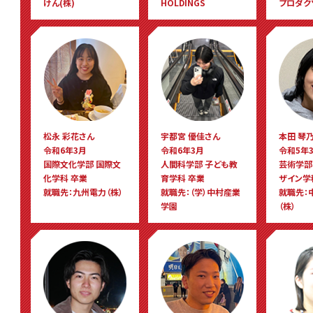
けん(株)
HOLDINGS
プロダク
松永 彩花さん
宇都宮 優佳さん
本田 琴
令和6年3月
令和6年3月
令和5年
国際文化学部 国際文
人間科学部 子ども教
芸術学部
化学科 卒業
育学科 卒業
ザイン学
就職先：九州電力（株）
就職先：（学）中村産業
就職先：
学園
（株）