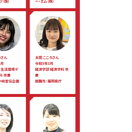
ツ（株）
ー・エム（株）
乃さん
太田 こころさん
3月
令和5年3月
 生活環境デ
経済学部 経済学科 卒
科 卒業
業
中央宣伝企画
就職先：福岡県庁