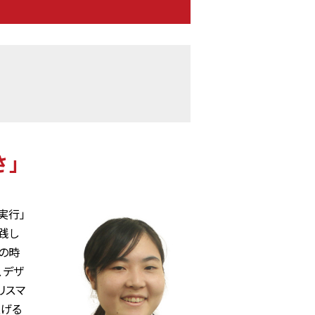
さ」
実行」
践し
の時
、デザ
リスマ
上げる