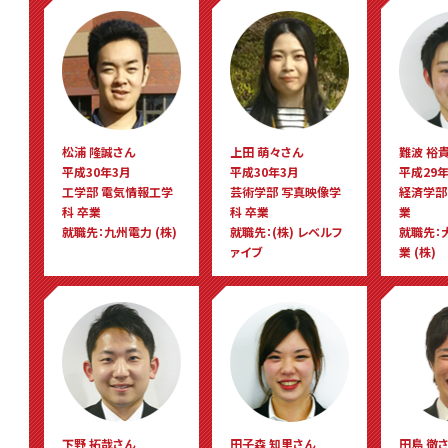
松浦 隆誠さん
上田 萌々さん
難波 裕
平成30年3月
平成30年3月
平成29年
工学部 電気情報工学
芸術学部 写真映像学
経済学部
科 卒業
科 卒業
業
就職先：九州電力 (株)
就職先：(株) レベルフ
就職先：
ァイブ
業 (株)
下野 拓哉さん
田子森 知里さん
田島 徹