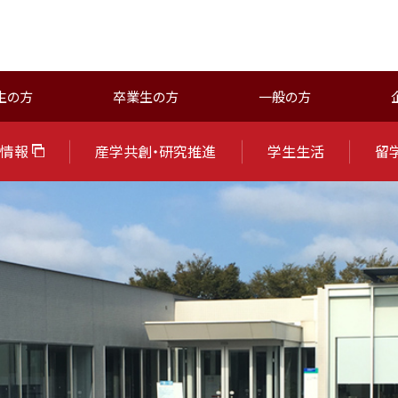
生の方
卒業生の方
一般の方
試情報
産学共創・研究推進
学生生活
留