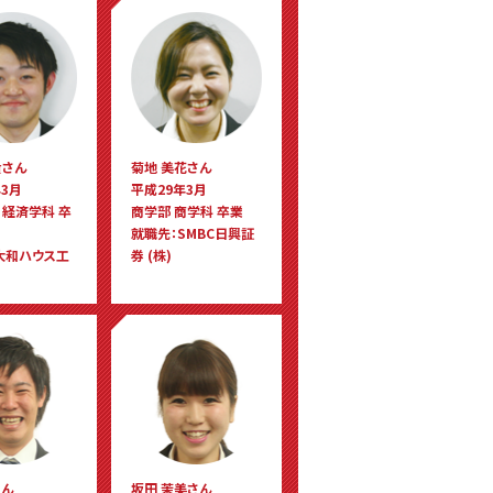
貴さん
菊地 美花さん
3月
平成29年3月
 経済学科 卒
商学部 商学科 卒業
就職先：SMBC日興証
大和ハウス工
券 (株)
さん
坂田 茉美さん