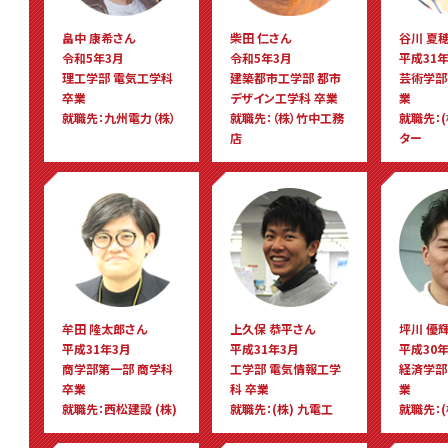
畠中 康希さん
柴田 仁さん
谷川 夏
令和5年3月
令和5年3月
平成31年
理工学部 電気工学科
建築都市工学部 都市
芸術学部
卒業
デザイン工学科 卒業
業
就職先：九州電力（株）
就職先：（株）竹中工務
就職先：(
店
ター
牟田 隆太郎さん
上久保 恭平さん
坪川 優
平成31年3月
平成31年3月
平成30年
商学部第一部 商学科
工学部 電気情報工学
経済学部
卒業
科 卒業
業
就職先：西松建設 (株)
就職先：(株) 九電工
就職先：(