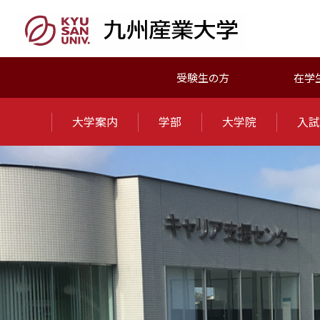
受験生の方
在学
大学案内
学部
大学院
入