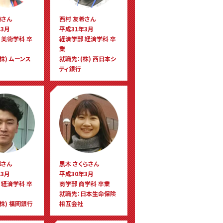
穂さん
西村 友希さん
3月
平成31年3月
 美術学科 卒
経済学部 経済学科 卒
業
株) ムーンス
就職先：(株) 西日本シ
ティ銀行
輝さん
黒木 さくらさん
3月
平成30年3月
 経済学科 卒
商学部 商学科 卒業
就職先：日本生命保険
株) 福岡銀行
相互会社