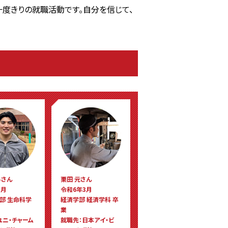
一度きりの就職活動です。自分を信じて、
斗さん
栗田 元さん
3月
令和6年3月
部 生命科学
経済学部 経済学科 卒
業
ユニ・チャーム
就職先：日本アイ・ビ