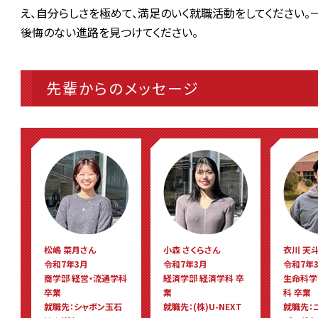
え、自分らしさを極めて、満足のいく就職活動をしてください。
後悔のない進路を見つけてください。
先輩からのメッセージ
松嶋 菜月さん
小森 さくらさん
衣川 天
令和7年3月
令和7年3月
令和7年
商学部 経営・流通学科
経済学部 経済学科 卒
生命科学
卒業
業
科 卒業
就職先：シャボン玉石
就職先：(株)U-NEXT
就職先：