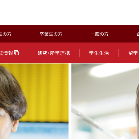
生の方
卒業生の方
一般の方
試情報
研究・産学連携
学生生活
留学