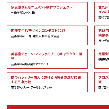
伊良原ダムモニュメント制作プロジェクト
北九州
ョンの
芸術学部xみやこ町
芸術学部
国際学生EVデザインコンテスト2017
第83
映像事
芸術学部x（一社）電気自動車普及協会
芸術学
美容室チェーン・ママファミリーのキャラクター開
足型測定
発
基礎教育
芸術学部x美容室ママファミリー
携帯バッテリー購入における消費者の選好に関
プロジ
する日中比較
究
商学部xスリー・アールシステム㈱
商学部（