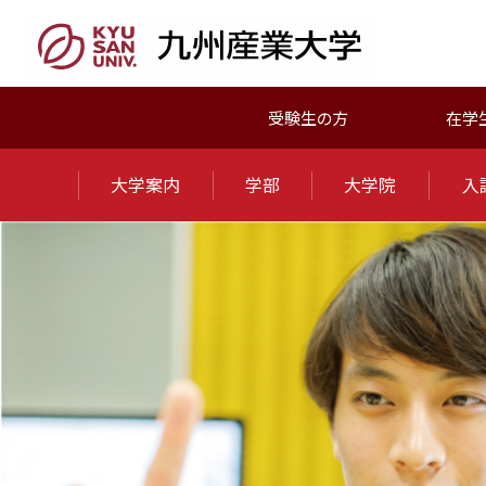
受験生の方
在学
大学案内
学部
大学院
入