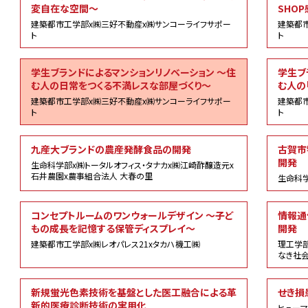
変自在な空間～
SHO
建築都市工学部x㈱三好不動産x㈱サンコーライフサポー
建築都
ト
ト
学生ブランドによるマンションリノベーション ～住
学生ブ
む人の日常をつくる不満レスな部屋づくり～
む人の
建築都市工学部x㈱三好不動産x㈱サンコーライフサポー
建築都
ト
ト
九産大ブランドの農産発酵食品の開発
古賀市
開発
生命科学部x㈱トータルオフィス・タナカx㈱江崎酢醸造元x
石井農園x農事組合法人 大春の里
生命科学
コンセプトルームのワンウォールデザイン ～子ど
情報通
もの成長を記憶する保管ディスプレイ～
開発
建築都市工学部x㈱レオパレス21xタカハ機工㈱
理工学
なき社
新規蛍光色素技術を基盤とした医工融合による革
せき損
新的医療診断技術の実用化
ヒューマ