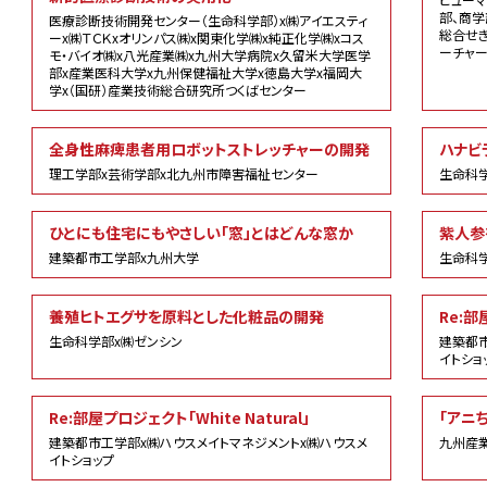
部、商学
医療診断技術開発センター（生命科学部）x㈱アイエスティ
総合せき
ーx㈱ＴＣＫxオリンパス㈱x関東化学㈱x純正化学㈱xコス
ーチャ
モ・バイオ㈱x八光産業㈱x九州大学病院x久留米大学医学
部x産業医科大学x九州保健福祉大学x徳島大学x福岡大
学x（国研）産業技術総合研究所つくばセンター
全身性麻痺患者用ロボットストレッチャーの開発
ハナビ
理工学部x芸術学部x北九州市障害福祉センター
生命科
ひとにも住宅にもやさしい「窓」とはどんな窓か
紫人参
建築都市工学部x九州大学
生命科学
養殖ヒトエグサを原料とした化粧品の開発
Re:部屋
生命科学部x㈱ゼンシン
建築都市
イトショ
Re:部屋プロジェクト「White Natural」
「アニち
建築都市工学部x㈱ハウスメイトマネジメントx㈱ハウスメ
九州産業
イトショップ