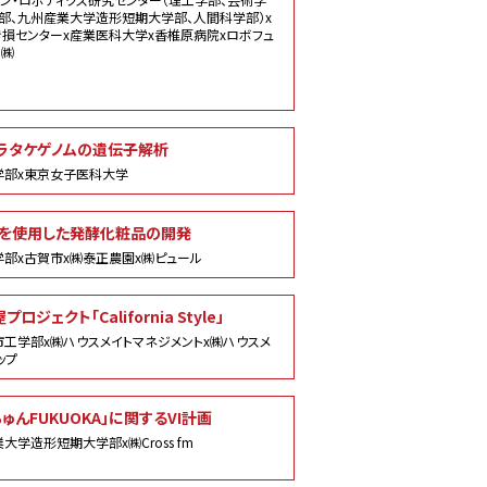
部、九州産業大学造形短期大学部、人間科学部）x
損センターx産業医科大学x香椎原病院xロボフュ
ー㈱
ラタケゲノムの遺伝子解析
学部x東京女子医科大学
を使用した発酵化粧品の開発
部x古賀市x㈱泰正農園x㈱ピュール
プロジェクト「California Style」
工学部x㈱ハウスメイトマネジメントx㈱ハウスメ
ップ
ゅんFUKUOKA」に関するVI計画
大学造形短期大学部x㈱Cross fm