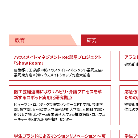
教育
研究
研
ハウスメイトマネジメント Re:部屋プロジェクト
アラミ
究
「Show Room」
建築都
建築都市工学部×㈱ハウスメイトマネジメント福岡支店・
福岡東支店×㈱ハウスメイトショップ九産大前店
医工芸経連携によりリハビリ・介護プロセスを革
応急仮
新するロボット実用化研究拠点
ための
ヒューマン・ロボティクス研究センター（理工学部、芸術学
建築都
部、商学部、九州産業大学造形短期大学部、人間科学部）x
住民の
総合せき損センターx産業医科大学x香椎原病院xロボフュ
ーチャー㈱x北九州障害福祉センター
学生ブランドによるマンションリノベーション ～可
学生ブ