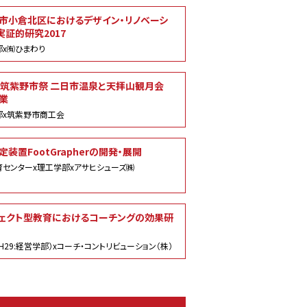
市小倉北区におけるデザイン・リノベーシ
実証的研究2017
x㈲ひまわり
回筑紫野市祭 二日市温泉と天拝山観月会
業
部x筑紫野市商工会
装置FootGrapherの開発・展開
センターx理工学部xアサヒシューズ㈱
ェクト型教育におけるコーチングの効果研
H29:経営学部）xコーチ・コントリビューション（株）