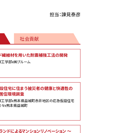
担当：諫見泰彦
社会貢献
ド繊維材を用いた耐震補強工法の開発
市工学部x㈱ブルーム
設住宅に住まう被災者の健康と快適性の
居住環境調査
市工学部x熊本県益城町赤井地区の応急仮設住宅
方々x熊本県益城町
ランドによるマンションリノベーション ～