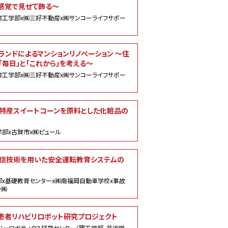
P感覚で見せて飾る～
市工学部x㈱三好不動産x㈱サンコーライフサポー
ランドによるマンションリノベーション ～住
「毎日」と「これから」を考える～
市工学部x㈱三好不動産x㈱サンコーライフサポー
特産スイートコーンを原料とした化粧品の
部x古賀市x㈱ピュール
信技術を用いた安全運転教育システムの
部x基礎教育センターx㈱南福岡自動車学校x事故
会㈱
患者リハビリロボット研究プロジェクト
ン・ロボティクス研究センター（理工学部、芸術学