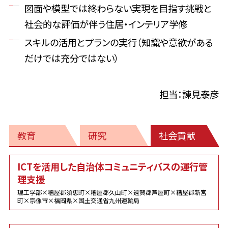
図面や模型では終わらない実現を目指す挑戦と
社会的な評価が伴う住居・インテリア学修
スキルの活用とプランの実行（知識や意欲がある
だけでは充分ではない）
担当：諫見泰彦
教育
研究
社会貢献
社
ICTを活用した自治体コミュニティバスの運行管
会
理支援
貢
献
理工学部×糟屋郡須恵町×糟屋郡久山町×遠賀郡芦屋町×糟屋郡新宮
町×宗像市×福岡県×国土交通省九州運輸局