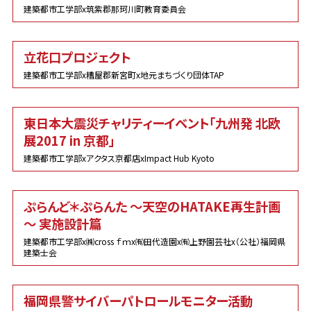
建築都市工学部x筑紫郡那珂川町教育委員会
立花口プロジェクト
建築都市工学部x糟屋郡新宮町x地元まちづくり団体TAP
東日本大震災チャリティーイベント「九州発 北欧
展2017 in 京都」
建築都市工学部xアクタス京都店xImpact Hub Kyoto
ぷらんど＊ぷらんた ～天空のHATAKE再生計画
～ 実施設計篇
建築都市工学部x㈱cross ｆｍx㈲田代造園x㈲上野園芸社x（公社）福岡県
建築士会
福岡県警サイバーパトロールモニター活動