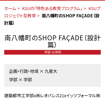
ホーム
KSUの「特色ある教育プログラム」
KSUプ
ロジェクト型教育
南八幡町のSHOP FAÇADE（設
計篇）
南八幡町のSHOP FAÇADE（設計
篇）
学部・大学院
企画・行政・地域
×
九産大
学部
×
学部
建築都市工学部x㈱レオパレス21xイッツフォーマル㈱