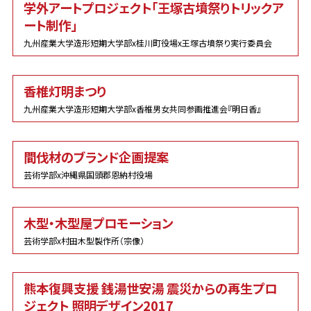
学外アートプロジェクト「王塚古墳祭りトリックア
ート制作」
九州産業大学造形短期大学部x桂川町役場x王塚古墳祭り実行委員会
香椎灯明まつり
九州産業大学造形短期大学部x香椎男女共同参画推進会『明日香』
間伐材のブランド企画提案
芸術学部x沖縄県国頭郡恩納村役場
木型・木型屋プロモーション
芸術学部x村田木型製作所（宗像）
熊本復興支援 銭湯世安湯 震災からの再生プロ
ジェクト 照明デザイン2017