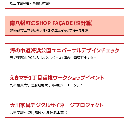
理工学部x福岡県警察本部
南八幡町のSHOP FAÇADE（設計篇）
建築都市工学部x㈱レオパレス21xイッツフォーマル㈱
海の中道海浜公園ユニバーサルデザインチェック
芸術学部xNPO法人はぁとスペースx海の中道管理センター
えきマチ1丁目香椎ワークショップイベント
九州産業大学造形短期大学部x㈱ジーエータップ
大川家具デジタルサイネージプロジェクト
芸術学部x(協組)福岡・大川家具工業会