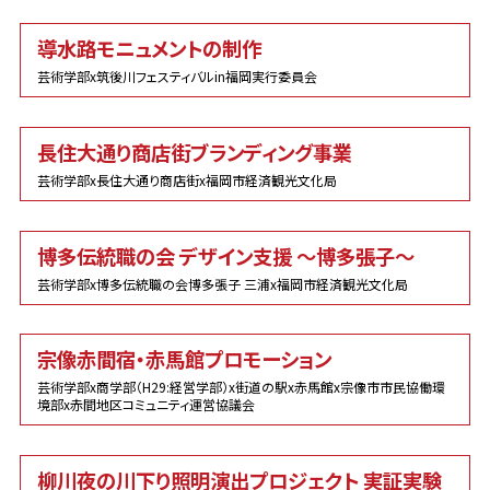
導水路モニュメントの制作
芸術学部x筑後川フェスティバルin福岡実行委員会
長住大通り商店街ブランディング事業
芸術学部x長住大通り商店街x福岡市経済観光文化局
博多伝統職の会 デザイン支援 〜博多張子〜
芸術学部x博多伝統職の会博多張子 三浦x福岡市経済観光文化局
宗像赤間宿・赤馬館プロモーション
芸術学部x商学部（H29:経営学部）x街道の駅x赤馬館x宗像市市民協働環
境部x赤間地区コミュニティ運営協議会
柳川夜の川下り照明演出プロジェクト 実証実験