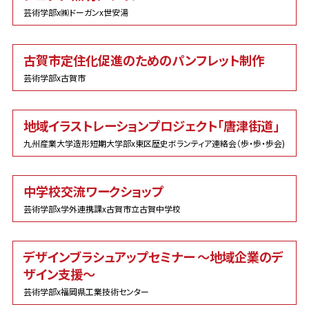
芸術学部x㈱ドーガンx世安湯
古賀市定住化促進のためのパンフレット制作
芸術学部x古賀市
地域イラストレーションプロジェクト「唐津街道」
九州産業大学造形短期大学部x東区歴史ボランティア連絡会（歩・歩・歩会)
中学校交流ワークショップ
芸術学部x学外連携課x古賀市立古賀中学校
デザインブラシュアップセミナー 〜地域企業のデ
ザイン支援〜
芸術学部x福岡県工業技術センター