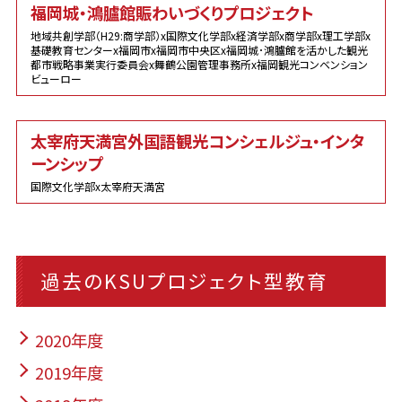
福岡城・鴻臚館賑わいづくりプロジェクト
地域共創学部（H29:商学部）x国際文化学部x経済学部x商学部x理工学部x
基礎教育センターx福岡市x福岡市中央区x福岡城･鴻臚館を活かした観光
都市戦略事業実行委員会x舞鶴公園管理事務所x福岡観光コンベンション
ビューロー
太宰府天満宮外国語観光コンシェルジュ・インタ
ーンシップ
国際文化学部x太宰府天満宮
過去のKSUプロジェクト型教育
2020年度
2019年度