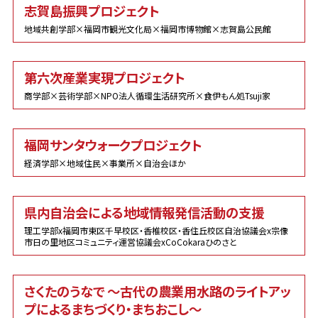
志賀島振興プロジェクト
地域共創学部×福岡市観光文化局×福岡市博物館×志賀島公民館
第六次産業実現プロジェクト
商学部×芸術学部×NPO法人循環生活研究所×食伊もん処Tsuji家
福岡サンタウォークプロジェクト
経済学部×地域住民×事業所×自治会ほか
県内自治会による地域情報発信活動の支援
理工学部x福岡市東区千早校区・香椎校区・香住丘校区自治協議会x宗像
市日の里地区コミュニティ運営協議会xCoCokaraひのさと
さくたのうなで ～古代の農業用水路のライトアッ
プによるまちづくり・まちおこし～