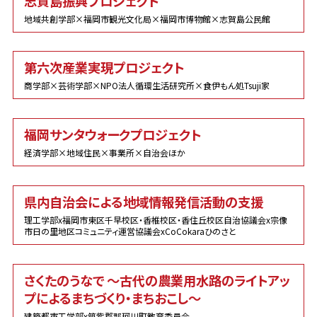
志賀島振興プロジェクト
地域共創学部×福岡市観光文化局×福岡市博物館×志賀島公民館
第六次産業実現プロジェクト
商学部×芸術学部×NPO法人循環生活研究所×食伊もん処Tsuji家
福岡サンタウォークプロジェクト
経済学部×地域住民×事業所×自治会ほか
県内自治会による地域情報発信活動の支援
理工学部x福岡市東区千早校区・香椎校区・香住丘校区自治協議会x宗像
市日の里地区コミュニティ運営協議会xCoCokaraひのさと
さくたのうなで ～古代の農業用水路のライトアッ
プによるまちづくり・まちおこし～
建築都市工学部x筑紫郡那珂川町教育委員会