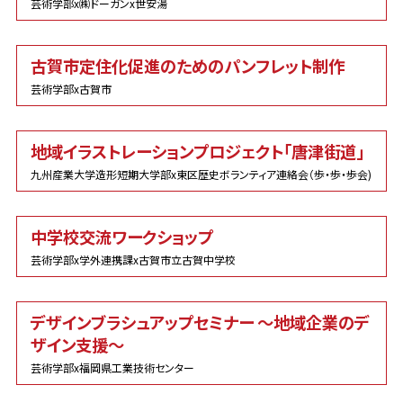
芸術学部x㈱ドーガンx世安湯
古賀市定住化促進のためのパンフレット制作
芸術学部x古賀市
地域イラストレーションプロジェクト「唐津街道」
九州産業大学造形短期大学部x東区歴史ボランティア連絡会（歩・歩・歩会)
中学校交流ワークショップ
芸術学部x学外連携課x古賀市立古賀中学校
デザインブラシュアップセミナー 〜地域企業のデ
ザイン支援〜
芸術学部x福岡県工業技術センター