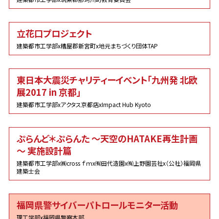
立花口プロジェクト
建築都市工学部x糟屋郡新宮町x地元まちづくり団体TAP
東日本大震災チャリティーイベント「九州発 北欧
展2017 in 京都」
建築都市工学部xアクタス京都店xImpact Hub Kyoto
ぷらんど＊ぷらんた ～天空のHATAKE再生計画
～ 実施設計篇
建築都市工学部x㈱cross ｆｍx㈲田代造園x㈲上野園芸社x（公社）福岡県
建築士会
福岡県警サイバーパトロールモニター活動
理工学部x福岡県警察本部