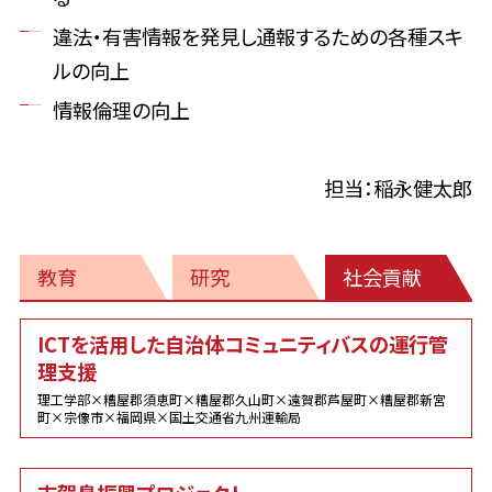
違法・有害情報を発見し通報するための各種スキ
ルの向上
情報倫理の向上
担当：稲永健太郎
教育
研究
社会貢献
社
ICTを活用した自治体コミュニティバスの運行管
会
理支援
貢
献
理工学部×糟屋郡須恵町×糟屋郡久山町×遠賀郡芦屋町×糟屋郡新宮
町×宗像市×福岡県×国土交通省九州運輸局