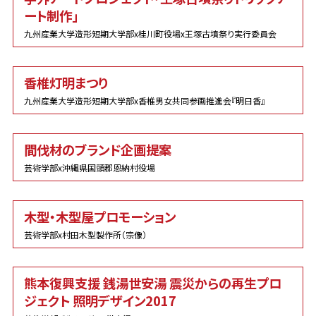
ート制作」
九州産業大学造形短期大学部x桂川町役場x王塚古墳祭り実行委員会
香椎灯明まつり
九州産業大学造形短期大学部x香椎男女共同参画推進会『明日香』
間伐材のブランド企画提案
芸術学部x沖縄県国頭郡恩納村役場
木型・木型屋プロモーション
芸術学部x村田木型製作所（宗像）
熊本復興支援 銭湯世安湯 震災からの再生プロ
ジェクト 照明デザイン2017