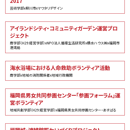
2017
芸術学部x柳川市xマワタリデザイン
アイランドシティ・コミュニティガーデン運営プロ
ジェクト
商学部（H29:経営学部）xNPO法人循環生活研究所x積水ハウス㈱x福岡市
港湾局
海水浴場における人命救助ボランティア活動
商学部x地域の消防関係者x地域行政機関
福岡県男女共同参画センター「参画フォーラム」運
営ボランティア
地域共創学部（H29:経営学部）x福岡県男女共同参画センター・あすばる
福岡城・鴻臚館賑わいづくりプロジェクト