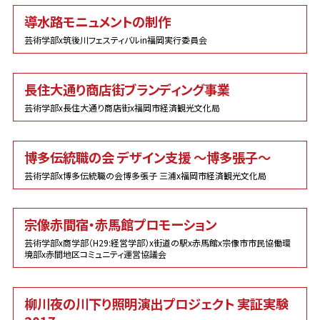
導水路モニュメントの制作
芸術学部x筑後川フェスティバルin福岡実行委員会
長住大通り商店街ブランディング事業
芸術学部x長住大通り商店街x福岡市経済観光文化局
博多伝統職の会 デザイン支援 〜博多張子〜
芸術学部x博多伝統職の会博多張子 三浦x福岡市経済観光文化局
宗像赤間宿・赤馬館プロモーション
芸術学部x商学部（H29:経営学部）x街道の駅x赤馬館x宗像市市民協働環
境部x赤間地区コミュニティ運営協議会
柳川夜の川下り照明演出プロジェクト 実証実験