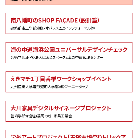
南八幡町のSHOP FAÇADE（設計篇）
建築都市工学部x㈱レオパレス21xイッツフォーマル㈱
海の中道海浜公園ユニバーサルデザインチェック
芸術学部xNPO法人はぁとスペースx海の中道管理センター
えきマチ1丁目香椎ワークショップイベント
九州産業大学造形短期大学部x㈱ジーエータップ
大川家具デジタルサイネージプロジェクト
芸術学部x(協組)福岡・大川家具工業会
学外アートプロジェクト「王塚古墳祭りトリックア