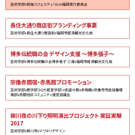
芸術学部x筑後川フェスティバルin福岡実行委員会
長住大通り商店街ブランディング事業
芸術学部x長住大通り商店街x福岡市経済観光文化局
博多伝統職の会 デザイン支援 〜博多張子〜
芸術学部x博多伝統職の会博多張子 三浦x福岡市経済観光文化局
宗像赤間宿・赤馬館プロモーション
芸術学部x商学部（H29:経営学部）x街道の駅x赤馬館x宗像市市民協働環
境部x赤間地区コミュニティ運営協議会
柳川夜の川下り照明演出プロジェクト 実証実験
2017
芸術学部x柳川市xマワタリデザイン