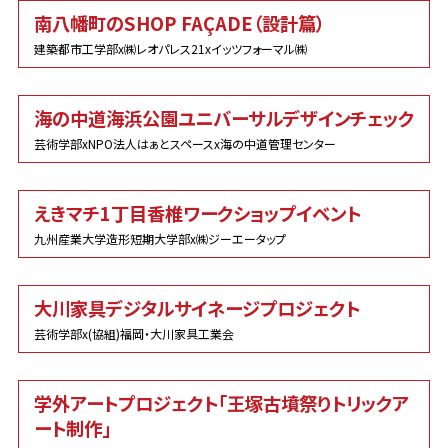
南八幡町のSHOP FAÇADE（設計篇）
建築都市工学部x㈱レオパレス21xイッツフォーマル㈱
海の中道海浜公園ユニバーサルデザインチェック
芸術学部xNPO法人はぁとスペースx海の中道管理センター
えきマチ1丁目香椎ワークショップイベント
九州産業大学造形短期大学部x㈱ジーエータップ
大川家具デジタルサイネージプロジェクト
芸術学部x(協組)福岡・大川家具工業会
学外アートプロジェクト「王塚古墳祭りトリックア
ート制作」