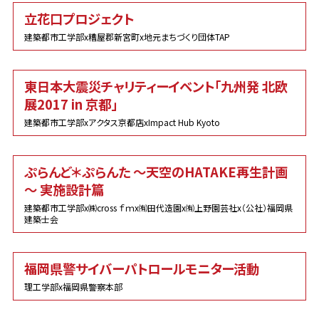
立花口プロジェクト
建築都市工学部x糟屋郡新宮町x地元まちづくり団体TAP
東日本大震災チャリティーイベント「九州発 北欧
展2017 in 京都」
建築都市工学部xアクタス京都店xImpact Hub Kyoto
ぷらんど＊ぷらんた ～天空のHATAKE再生計画
～ 実施設計篇
建築都市工学部x㈱cross ｆｍx㈲田代造園x㈲上野園芸社x（公社）福岡県
建築士会
福岡県警サイバーパトロールモニター活動
理工学部x福岡県警察本部