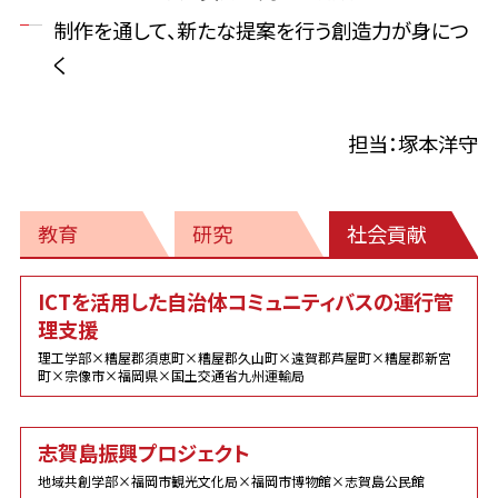
制作を通して、新たな提案を行う創造力が身につ
く
担当：塚本洋守
教育
研究
社会貢献
社
ICTを活用した自治体コミュニティバスの運行管
会
理支援
貢
献
理工学部×糟屋郡須恵町×糟屋郡久山町×遠賀郡芦屋町×糟屋郡新宮
町×宗像市×福岡県×国土交通省九州運輸局
志賀島振興プロジェクト
地域共創学部×福岡市観光文化局×福岡市博物館×志賀島公民館