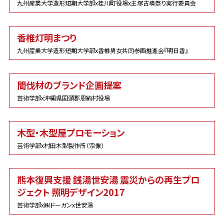
九州産業大学造形短期大学部x桂川町役場x王塚古墳祭り実行委員会
香椎灯明まつり
九州産業大学造形短期大学部x香椎男女共同参画推進会『明日香』
間伐材のブランド企画提案
芸術学部x沖縄県国頭郡恩納村役場
木型・木型屋プロモーション
芸術学部x村田木型製作所（宗像）
熊本復興支援 銭湯世安湯 震災からの再生プロ
ジェクト 照明デザイン2017
芸術学部x㈱ドーガンx世安湯