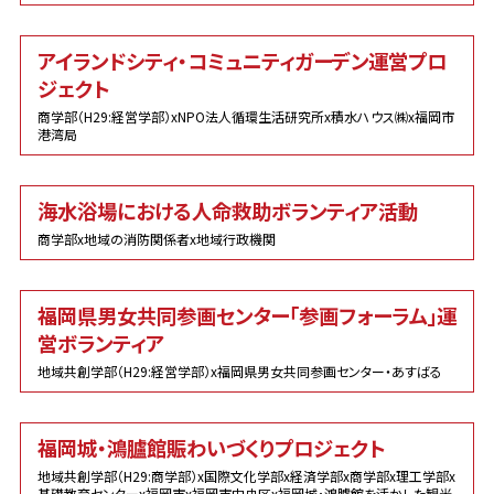
アイランドシティ・コミュニティガーデン運営プロ
ジェクト
商学部（H29:経営学部）xNPO法人循環生活研究所x積水ハウス㈱x福岡市
港湾局
海水浴場における人命救助ボランティア活動
商学部x地域の消防関係者x地域行政機関
福岡県男女共同参画センター「参画フォーラム」運
営ボランティア
地域共創学部（H29:経営学部）x福岡県男女共同参画センター・あすばる
福岡城・鴻臚館賑わいづくりプロジェクト
地域共創学部（H29:商学部）x国際文化学部x経済学部x商学部x理工学部x
基礎教育センターx福岡市x福岡市中央区x福岡城･鴻臚館を活かした観光