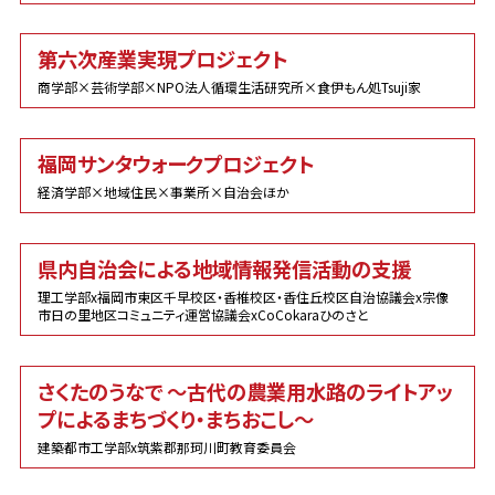
第六次産業実現プロジェクト
商学部×芸術学部×NPO法人循環生活研究所×食伊もん処Tsuji家
福岡サンタウォークプロジェクト
経済学部×地域住民×事業所×自治会ほか
県内自治会による地域情報発信活動の支援
理工学部x福岡市東区千早校区・香椎校区・香住丘校区自治協議会x宗像
市日の里地区コミュニティ運営協議会xCoCokaraひのさと
さくたのうなで ～古代の農業用水路のライトアッ
プによるまちづくり・まちおこし～
建築都市工学部x筑紫郡那珂川町教育委員会