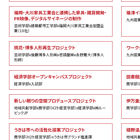
福岡・大川家具工業会と連携した家具・雑貨開発・
福津イ
PR映像、デジタルサイネージの制作
九州産
芸術学部x建築都市工学部x福岡大川家具工業会加盟企
業（10社）
桃花・博多人形再生プロジェクト
ワーク
芸術学部x後藤博多人形㈱x壱語屋㈱x永野繁大（博多人
九州産業
形師）
経済学部オープンキャンパスプロジェクト
図書館
経済学部x入試部
商学部（
新しい眠りの空間プロデュースプロジェクト
伊万里
地域共創学部x商学部（H29:経営学部）x経済学部x㈱ルー
商学部（
ビックJP
うきは市への活性化提案プロジェクト
嬉野温
商学部（H29:経営学部）xうきは市ブランド推進課
地域共創