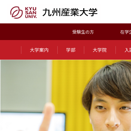
受験生の方
在学
大学案内
学部
大学院
入