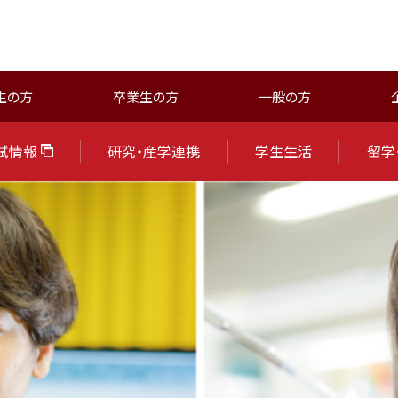
生の方
卒業生の方
一般の方
試情報
研究・産学連携
学生生活
留学