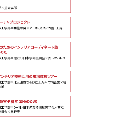
部×芸術学部
ーチャプロジェクト
市工学部×㈱住幸房×アーキ・スタッフ設計工房
のためのインテリアコーディネート塾
BOX」
市工学部×（独法）日本学術振興会×㈱レオパレス
インテリア技術活用の現場体験ツアー
市工学部×北九州市ならびに北九州市内企業×福
企業
室4「斜堂（SHADOW）」
市工学部×（一社）日本産業技術教育学会木育推
委員会×林野庁