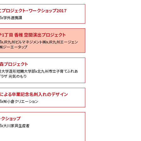
こプロジェクト・ワークショップ2017
部x学外連携課
チ1丁目 香椎 空間演出プロジェクト
xJR九州ビルマネジメント㈱xJR九州エージェン
㈱ジーエータップ
森プロジェクト
業大学造形短期大学部x北九州市立子育てふれあ
ラザ 元気のもり
による卒業記念名刺入れのデザイン
部x㈲小倉クリエーション
ークショップ
部x大川家具生産者