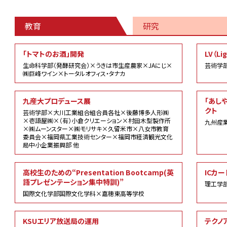
教育
研究
教
「トマトのお酒」開発
LV（Li
育
生命科学部（発酵研究会）×うきは市生産農家×JAにじ×
芸術学
㈱巨峰ワイン×トータルオフィス・タナカ
九産大プロデュース展
「あし
クト
芸術学部×大川工業組合組合員各社×後藤博多人形㈱
×壱語屋㈱×（有）小倉クリエーション×村田木型製作所
九州産
×㈱ムーンスター×㈱モリサキ×久留米市×八女市教育
委員会×福岡県工業技術センター×福岡市経済観光文化
局中小企業振興部 他
高校生のための“Presentation Bootcamp(英
ICカ
語プレゼンテーション集中特訓)”
理工学部
国際文化学部国際文化学科×嘉穂東高等学校
KSUエリア放送局の運用
テクノ