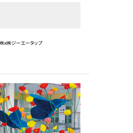
ー㈱x㈱ジーエータップ