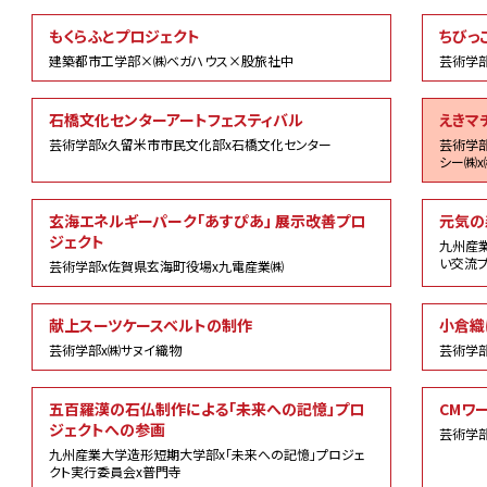
もくらふとプロジェクト
ちびっ
建築都市工学部×㈱ベガハウス×股旅社中
芸術学
石橋文化センターアートフェスティバル
えきマ
芸術学部x久留米市市民文化部x石橋文化センター
芸術学部
シー㈱x
玄海エネルギーパーク「あすぴあ」 展示改善プロ
元気の
ジェクト
九州産
い交流プ
芸術学部x佐賀県玄海町役場x九電産業㈱
献上スーツケースベルトの制作
小倉織
芸術学部x㈱サヌイ織物
芸術学
五百羅漢の石仏制作による「未来への記憶」プロ
CMワ
ジェクトへの参画
芸術学
九州産業大学造形短期大学部x「未来への記憶」プロジェ
クト実行委員会x普門寺