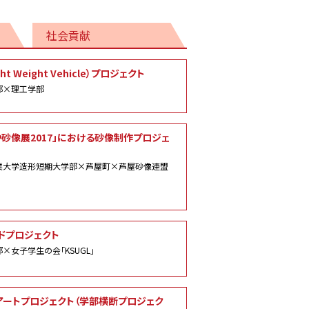
社会貢献
ght Weight Vehicle）プロジェクト
部×理工学部
や砂像展2017」における砂像制作プロジェ
業大学造形短期大学部×芦屋町×芦屋砂像連盟
ードプロジェクト
×女子学生の会「KSUGL」
アートプロジェクト（学部横断プロジェク