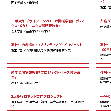
ト）
理工学部×芸術学部
理工学
ロボメカ・デザインコンペ（日本機械学会ロボティ
糸島ダ
クス・メカトロニクス部門競技会）
建築都
理工学部×芸術学部×商学部
高校生の創造的3Dプリンティング・プロジェクト
高校生
「COM
理工学部×香港城市大学×香港資優教育学苑
建築都
21
産学協同実践教育「プロジェクトベース設計演
住居・
習」
建築都
岡市内
理工学部×㈱SCSK九州
2足歩行ロボット製作プロジェクト
一坪の茶
理工学部×九州大学×福岡工業大学×九州ロボット練習
建築都
会
進検討