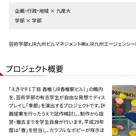
企画・行政・地域
×
九産大
学部
×
学部
芸術学部xJR九州ビルマネジメント㈱xJR九州エージェンシ
プロジェクト概要
「えきマチ1丁目 香椎（JR香椎駅ビル）」の館内
を、芸術学部の有志学生が自由な発想でディス
プレイし「季節」を演出するプロジェクトです。計
画提案を行ったうえで試作検討し、制作から設
営・撤去までを学生自身が行います。平成29年
度は「春」を担当し、カラフルなポピーが咲きほ