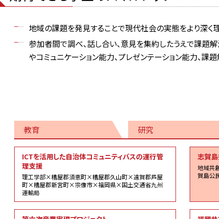
地域の課題を発見することで現代社会の実態をより深く理
参加者間で調べ、話し合い、意見を集約したうえで課題解
やコミュニケーション能力、プレゼンテーション能力、課題
教育
研究
社
ICTを活用した自治体コミュニティバスの運行管
志賀島
会
理支援
地域共
貢
賀島公
理工学部×糟屋郡須恵町×糟屋郡久山町×遠賀郡芦屋
献
町×糟屋郡新宮町×宗像市×福岡県×国土交通省九州
運輸局