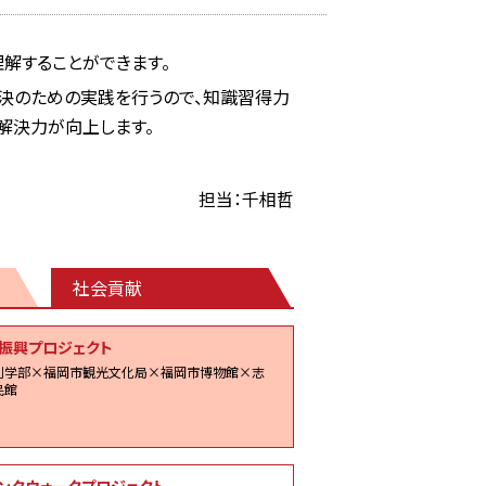
解することができます。
決のための実践を行うので、知識習得力
解決力が向上します。
担当：千相哲
社会貢献
振興プロジェクト
創学部×福岡市観光文化局×福岡市博物館×志
民館