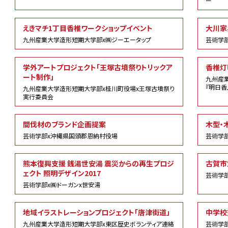
ー
えきマチ1丁目香椎ワークショップイベント
大川家
九州産業大学造形短期大学部x㈱ジーエータップ
芸術学部
学外アートプロジェクト「王塚古墳祭りトリックア
香椎灯
ート制作」
九州産
『明日香
九州産業大学造形短期大学部x桂川町役場x王塚古墳祭り
実行委員会
間伐材のブランド企画提案
木型・
芸術学部x沖縄県国頭郡恩納村役場
芸術学部
熊本復興支援 銭湯世安湯 震災からの再生プロジ
古賀市
ェクト 照明デザイン2017
芸術学
芸術学部x㈱ドーガンx世安湯
地域イラストレーションプロジェクト「唐津街道」
中学校
九州産業大学造形短期大学部x東区歴史ボランティア連絡
芸術学