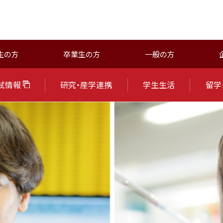
生の方
卒業生の方
一般の方
試情報
研究・産学連携
学生生活
留学