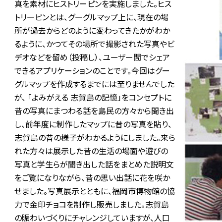
真を素材にヒストリーピンを実施しました。ヒス
トリーピンとは、グーグルマップ上に、現在の場
所が過去からどのように変わってきたかがわか
るように、かつてその場所で撮影された写真やビ
デオなどを留め（投稿し）、ユーザー間でシェア
できるアプリケーションのことです。今回はグー
グルマップを作成するまでには至りませんでした
が、 「よみがえる 志賀島の記憶」をコンセプトに
昔の写真にまつわる話を島民の方々から聞き出
し、前年度に制作したマップに昔の写真を貼り、
志賀島の昔の様子がわかるようにしました。来ら
れた方々は展示した昔の生活の場面や遊びの
写真と学生らが聞き出した話をまとめた説明文
をご覧になりながら、昔の思い出話に花を咲か
せました。写真展示とともに、福岡市博物館の協
力で金印チョコを制作し販売しました。志賀島
の賑わいづくりにチャレンジしていますが、人口