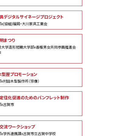
具デジタルサイネージプロジェクト
x(協組)福岡・大川家具工業会
明まつり
業大学造形短期大学部x香椎男女共同参画推進会
』
木型屋プロモーション
x村田木型製作所（宗像）
定住化促進のためのパンフレット制作
部x古賀市
交流ワークショップ
部x学外連携課x古賀市立古賀中学校