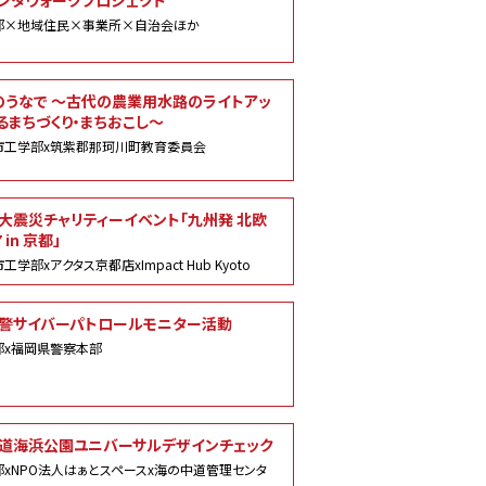
ンタウォークプロジェクト
部×地域住民×事業所×自治会ほか
のうなで ～古代の農業用水路のライトアッ
るまちづくり・まちおこし～
市工学部x筑紫郡那珂川町教育委員会
大震災チャリティーイベント「九州発 北欧
 in 京都」
学部xアクタス京都店xImpact Hub Kyoto
警サイバーパトロールモニター活動
部x福岡県警察本部
道海浜公園ユニバーサルデザインチェック
xNPO法人はぁとスペースx海の中道管理センタ