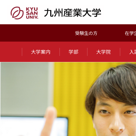
受験生の方
在学
大学案内
学部
大学院
入