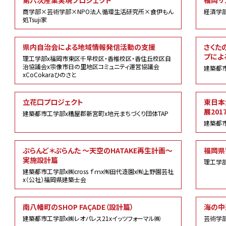
第六次産業実現プロジェクト
福岡サ
商学部×芸術学部×NPO法人循環生活研究所×食伊もん
経済学
処Tsuji家
県内自治会による地域情報発信活動の支援
さくた
プによ
理工学部x福岡市東区千早校区・香椎校区・香住丘校区自
治協議会x宗像市日の里地区コミュニティ運営協議会
建築都
xCoCokaraひのさと
立花口プロジェクト
東日本
展2017
建築都市工学部x糟屋郡新宮町x地元まちづくり団体TAP
建築都市工
ぷらんど＊ぷらんた ～天空のHATAKE再生計画～
福岡県
実施設計篇
理工学
建築都市工学部x㈱cross ｆｍx㈲田代造園x㈲上野園芸社
x（公社）福岡県建築士会
南八幡町のSHOP FAÇADE（設計篇）
海の中
建築都市工学部x㈱レオパレス21xイッツフォーマル㈱
芸術学部