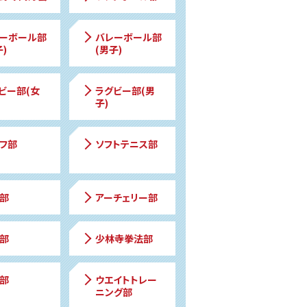
ーボール部
バレーボール部
)
(男子)
ビー部(女
ラグビー部(男
子)
フ部
ソフトテニス部
部
アーチェリー部
部
少林寺拳法部
部
ウエイトトレー
ニング部