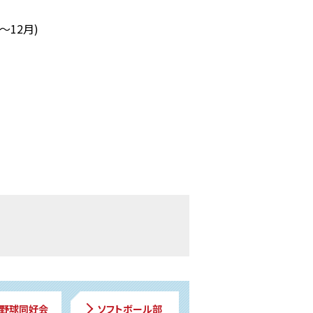
月～12月)
野球同好会
ソフトボール部