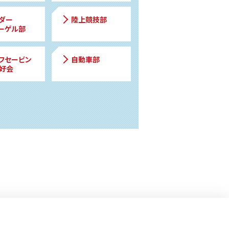
ダー
陸上競技部
ーゲル部
フセービン
自動車部
好会