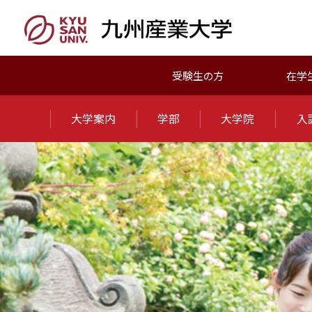
受験生の方
在学
大学案内
学部
大学院
入