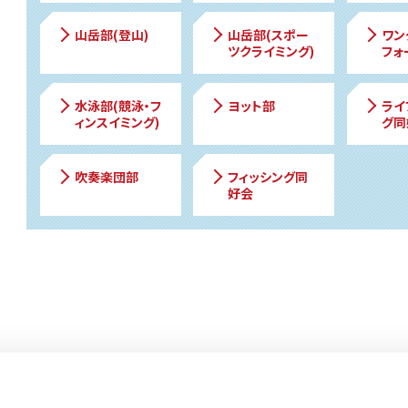
山岳部(登山)
山岳部(スポー
ワン
ツクライミング)
フォ
水泳部(競泳・フ
ヨット部
ライ
ィンスイミング)
グ同
吹奏楽団部
フィッシング同
好会