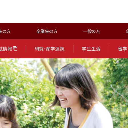
生の方
卒業生の方
一般の方
試情報
研究・産学連携
学生生活
留学