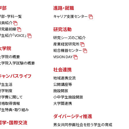
学部
進路・就職
学部・学科一覧
キャリア支援センター
教員紹介
研究活動
研究最前線
学生紹介「VOICE」
研究シーズのご紹介
産業経営研究所
大学院
総合機器センター
大学院の概要
VISION DAY
大学院入学試験の概要
社会連携
キャンパスライフ
地域連携交流
学生生活
公開講座等
奨学制度
施設開放
修学費に関して
小中学生施設開放
資格取得情報
大学間連携
学生特典・取り組み
ダイバーシティ推進
留学・国際交流
男女共同参画社会を担う学生の育成