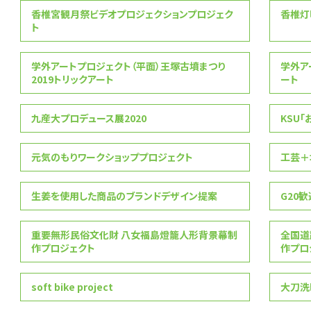
香椎宮観月祭ビデオプロジェクションプロジェク
香椎灯
ト
学外アートプロジェクト（平面）王塚古墳まつり
学外ア
2019トリックアート
ート
九産大プロデュース展2020
KSU
元気のもりワークショッププロジェクト
工芸＋
生姜を使用した商品のブランドデザイン提案
G20
重要無形民俗文化財 八女福島燈籠人形背景幕制
全国道
作プロジェクト
作プロ
soft bike project
大刀洗