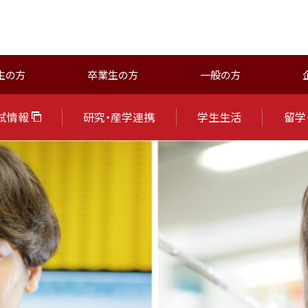
生の方
卒業生の方
一般の方
試情報
研究・産学連携
学生生活
留学