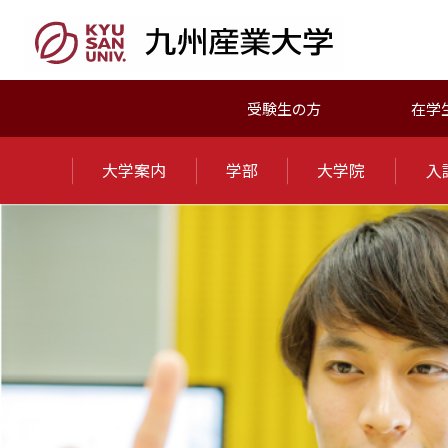
受験生の方
在学
大学案内
学部
大学院
入