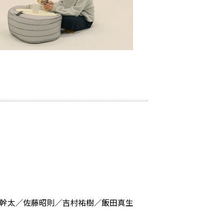
木幹太／佐藤昭則／吉村祐樹／飯田真生