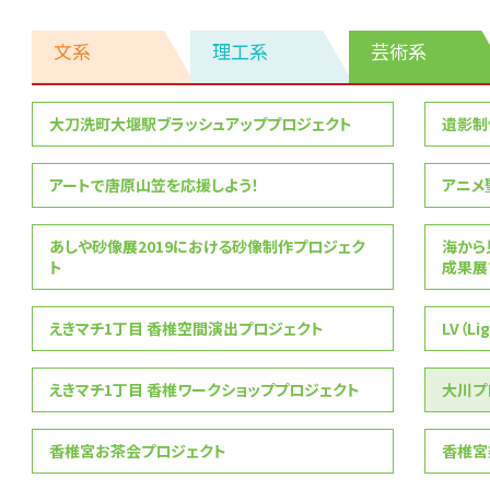
文系
理工系
芸術系
芸
大刀洗町大堰駅ブラッシュアッププロジェクト
遺影制
術
系
アートで唐原山笠を応援しよう！
アニメ
あしや砂像展2019における砂像制作プロジェク
海から
ト
成果展
えきマチ1丁目 香椎空間演出プロジェクト
LV（Li
えきマチ1丁目 香椎ワークショッププロジェクト
大川プ
香椎宮お茶会プロジェクト
香椎宮