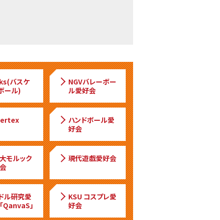
cks(バスケ
NGVバレーボー
ボール)
ル愛好会
Vertex
ハンドボール愛
好会
大モルック
現代遊戯愛好会
会
ドル研究愛
KSU コスプレ愛
QanvaS」
好会