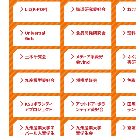
Liz(K-POP)
鉄道研究愛好会
ねこ
Universal
食品開発研究会
理科
Girls
土木研究会
メディア系愛好
ふく
会Vinci
害研
九産模型愛好会
将棋愛好会
色彩
KSUボランティ
アウトドア・ボラ
国際
アプロジェクト
ンティア愛好会
ラン
九州産業大学ネ
九州産業大学
寮友
パール人留学生
留学生会