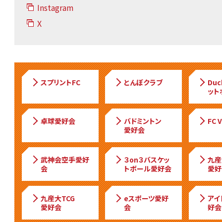
Instagram
X
スプリントFC
とんぼクラブ
Du
ット
卓球愛好会
バドミントン
FC 
愛好会
武神会空手愛好
３on３バスケッ
九産
会
トボール愛好会
愛好
九産大TCG
eスポーツ愛好
アイ
愛好会
会
好会「