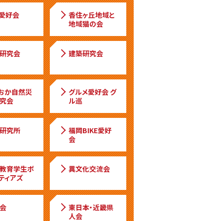
愛好会
香住ヶ丘地域と
地域猫の会
研究会
建築研究会
おか自然災
グルメ愛好会 グ
究会
ル巡
研究所
福岡BIKE愛好
会
教育学生ボ
異文化交流会
ティアズ
会
東日本・近畿県
人会