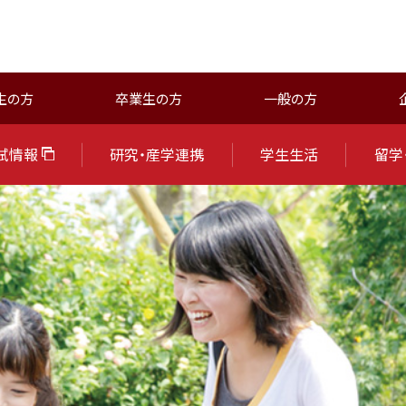
生の方
卒業生の方
一般の方
試情報
研究・産学連携
学生生活
留学