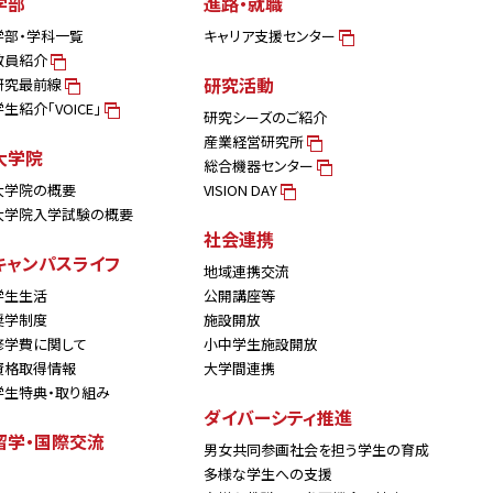
学部
進路・就職
学部・学科一覧
キャリア支援センター
教員紹介
研究活動
研究最前線
学生紹介「VOICE」
研究シーズのご紹介
産業経営研究所
大学院
総合機器センター
大学院の概要
VISION DAY
大学院入学試験の概要
社会連携
キャンパスライフ
地域連携交流
学生生活
公開講座等
奨学制度
施設開放
修学費に関して
小中学生施設開放
資格取得情報
大学間連携
学生特典・取り組み
ダイバーシティ推進
留学・国際交流
男女共同参画社会を担う学生の育成
多様な学生への支援