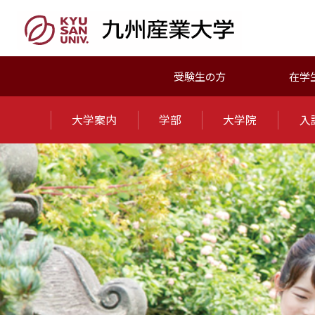
受験生の方
在学
大学案内
学部
大学院
入