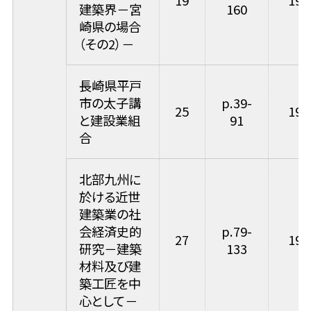
19
198
建築界－宮
160
崎県の場合
（その2）－
長崎県平戸
市の太子講
p.39-
25
199
と建設業組
91
合
北部九州に
於ける近世
建築業の社
会経済史的
p.79-
27
199
研究－建築
133
材料及び建
築工匠を中
心として－