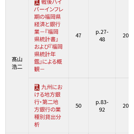
戦後ハイ
パーインフレ
期の福岡県
経済と銀行
業－『福岡
p.27-
47
2015
県統計書』
48
および『福岡
県統計年
髙山
鑑』による概
浩二
観－
九州にお
ける地方銀
行・第二地
p.83-
50
2018
方銀行の業
92
種別貸出分
析