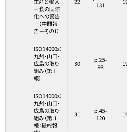
生産と輸入
22
199
131
－食の国際
化への警告
－（中間報
告－その1）
ISO14000s：
九州・山口・
p.25-
広島の取り
30
199
98
組み（第Ⅰ
報）
ISO14000s：
九州・山口・
広島の取り
p.45-
31
199
組み（第Ⅱ
120
報：最終報