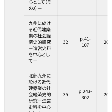
心として（そ
の2）－
九州に於け
る近代建築
業の社会経
p.41-
済史的研究
32
200
107
－造営史料
を中心とし
て－
北部九州に
於ける近代
建築業の社
p.243-
会経済史的
35
200
302
研究－造営
史料を中心