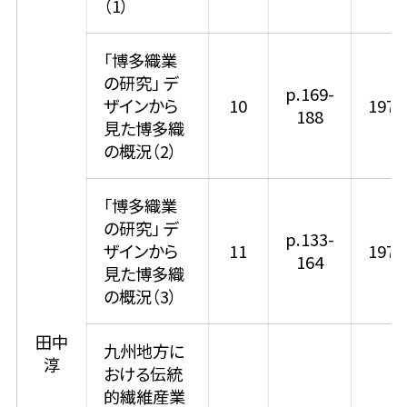
（1）
「博多織業
の研究」 デ
p.169-
ザインから
10
1978
188
見た博多織
の概況（2）
「博多織業
の研究」 デ
p.133-
ザインから
11
1979
164
見た博多織
の概況（3）
田中
九州地方に
淳
おける伝統
的繊維産業