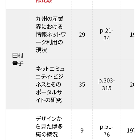
九州の産業
界における
p.21-
情報ネットワ
29
199
34
ーク利用の
現状
田村
幸子
ネットコミュ
ニティ・ビジ
p.303-
ネスとその
35
200
315
ポータルサ
イトの研究
デザインか
ら見た博多
p.51-
9
1977
織の概況
76