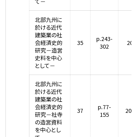
て－
北部九州に
於ける近代
建築業の社
p.243-
会経済史的
35
200
302
研究－造営
史料を中心
として－
北部九州に
於ける近代
建築業の社
会経済史的
p.77-
37
2005
研究－社寺
155
の造営資料
を中心とし