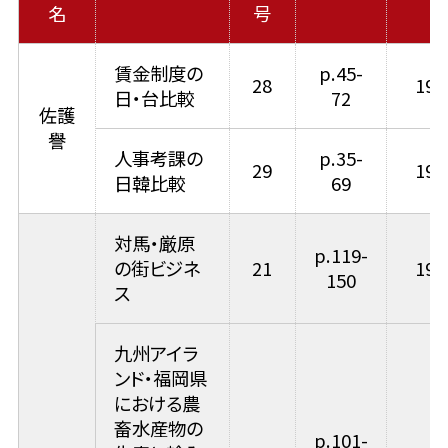
名
号
賃金制度の
p.45-
28
199
日・台比較
72
佐護
譽
人事考課の
p.35-
29
199
日韓比較
69
対馬・厳原
p.119-
の街ビジネ
21
198
150
ス
九州アイラ
ンド・福岡県
における農
畜水産物の
p.101-