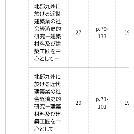
北部九州に
於ける近世
建築業の社
会経済史的
p.79-
27
199
研究－建築
133
材料及び建
築工匠を中
心として－
北部九州に
於ける近代
建築業の社
会経済史的
p.71-
29
199
研究－建築
101
材料及び建
築工匠を中
心として－