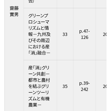
告）
齋藤
實男
グリーンプ
ロシューマ
リズムと情
p.47-
報－九州及
33
200
126
びその周辺
における産
「消」融合－
産「消」グリ
ーン共創－
都市と農村
p.39-
を結ぶグリ
35
200
242
ーンツーリ
ズムと有機
農業－