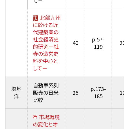
て－
北部九州
に於ける近
代建築業の
社会経済史
p.57-
40
200
的研究－社
119
寺の造営史
料を中心と
して－
自動車系列
塩地
p.173-
販売の日米
25
199
洋
185
比較
市場環境
の変化とオ