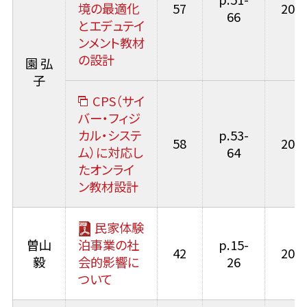
境の最適化
57
2025
66
とエデュテイ
ンメント教材
の設計
園 弘
子
CPS（サイ
バー・フィジ
カル・システ
p.53-
58
2026
ム）に対応し
64
たオンライ
ン教材設計
民家体験
曽山
泊事業の社
p.15-
42
2010
毅
会的影響に
26
ついて