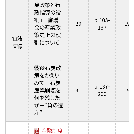
業政策と行
政指導の役
割』－審議
p.103-
29
199
会の産業政
137
策史上の役
仙波
割について
恒徳
－
戦後石炭政
策をかえり
みて－石炭
p.137-
産業崩壊を
31
199
200
何を残した
か－“負の遺
産”
金融制度