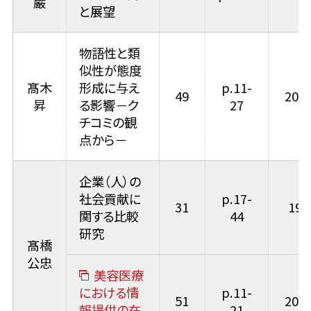
巌
と展望
物語性と類
似性が態度
髙木
形成に与え
p.11-
49
2017
昇
る影響－ク
27
チコミの観
点から－
企業（人）の
社会貢献に
p.17-
31
199
関する比較
44
研究
髙橋
公忠
美容医療
における情
p.11-
51
2019
報提供の在
21