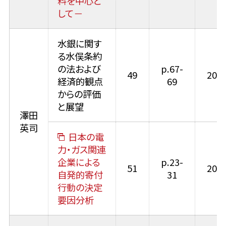
料を中心と
して－
水銀に関す
る水俣条約
の法および
p.67-
49
2017
経済的観点
69
からの評価
と展望
澤田
英司
日本の電
力・ガス関連
企業による
p.23-
51
2019
自発的寄付
31
行動の決定
要因分析