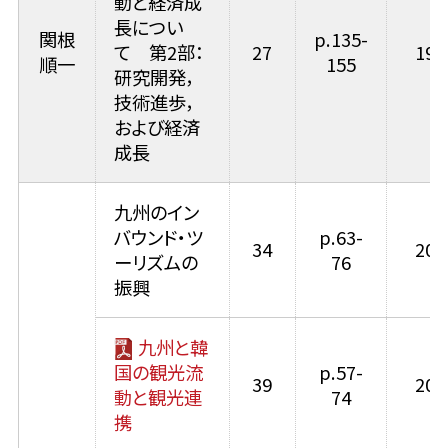
動と経済成
長につい
関根
p.135-
て 第2部：
27
199
順一
155
研究開発，
技術進歩，
および経済
成長
九州のイン
バウンド・ツ
p.63-
34
200
ーリズムの
76
振興
九州と韓
国の観光流
p.57-
39
200
動と観光連
74
携