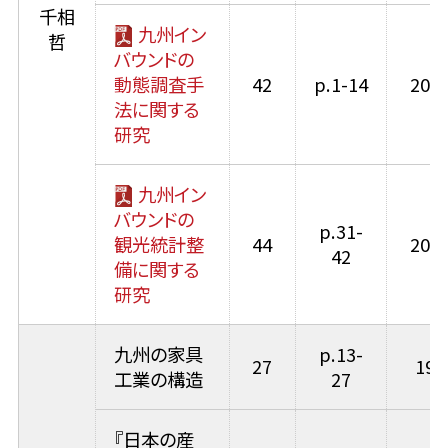
千相
九州イン
哲
バウンドの
動態調査手
42
p.1-14
2010
法に関する
研究
九州イン
バウンドの
p.31-
観光統計整
44
2012
42
備に関する
研究
九州の家具
p.13-
27
199
工業の構造
27
『日本の産