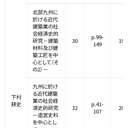
北部九州に
於ける近代
建築業の社
会経済史的
p.99-
研究－建築
30
199
149
材料及び建
築工匠を中
心として（そ
の2）－
九州に於け
る近代建築
下村
業の社会経
耕史
p.41-
済史的研究
32
200
107
－造営史料
を中心とし