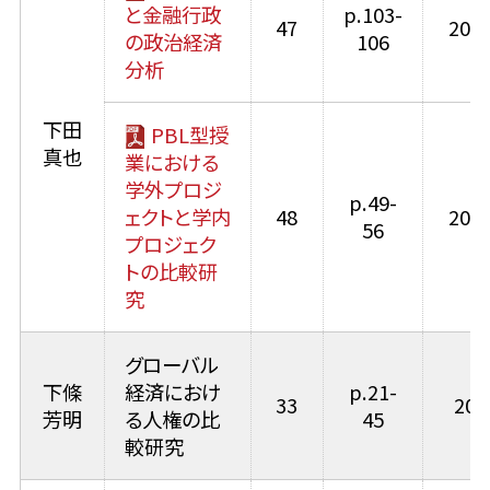
と金融行政
p.103-
47
2015
の政治経済
106
分析
下田
PBL型授
真也
業における
学外プロジ
p.49-
ェクトと学内
48
2016
56
プロジェク
トの比較研
究
グローバル
下條
経済におけ
p.21-
33
200
芳明
る人権の比
45
較研究