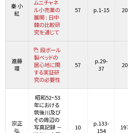
ムニチャネ
秦 小
ル小売業の
57
p.1-15
2025
紅
展開 : 日中
韓の比較研
究を通じて
段ボール
製ベッドの
進藤
p.29-
居心地に関
57
2025
環
37
する実証研
究の必要性
昭和52・53
年における
筑後川及び
その周辺の
宗正
p.133-
写真記録 －
10
1978
弘
154