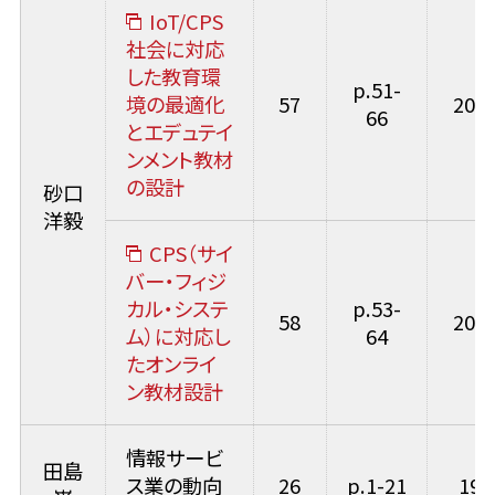
IoT/CPS
社会に対応
した教育環
p.51-
境の最適化
57
2025
66
とエデュテイ
ンメント教材
の設計
砂口
洋毅
CPS（サイ
バー・フィジ
カル・システ
p.53-
58
2026
ム）に対応し
64
たオンライ
ン教材設計
情報サービ
田島
ス業の動向
26
p.1-21
199