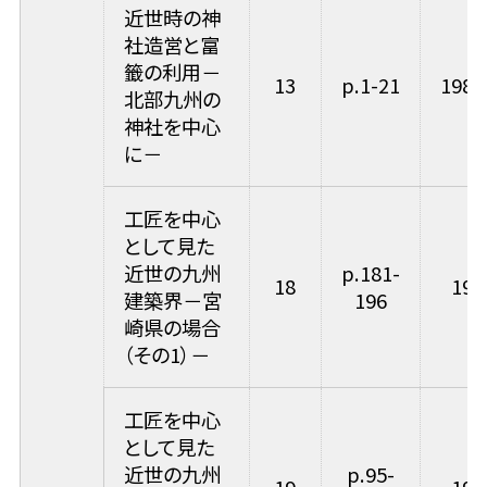
近世時の神
社造営と富
籤の利用－
13
p.1-21
1981
北部九州の
神社を中心
に－
工匠を中心
として見た
近世の九州
p.181-
18
198
建築界－宮
196
崎県の場合
（その1）－
工匠を中心
として見た
近世の九州
p.95-