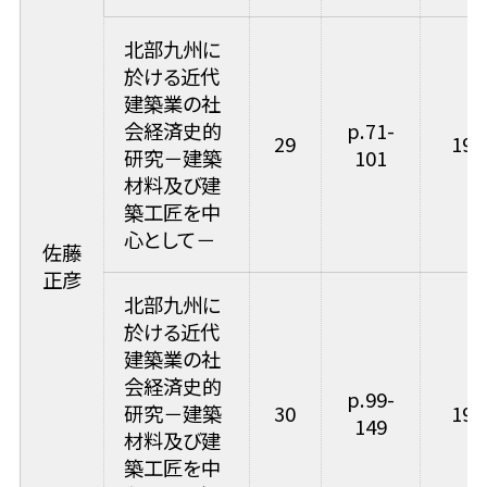
北部九州に
於ける近代
建築業の社
会経済史的
p.71-
29
199
研究－建築
101
材料及び建
築工匠を中
心として－
佐藤
正彦
北部九州に
於ける近代
建築業の社
会経済史的
p.99-
研究－建築
30
199
149
材料及び建
築工匠を中