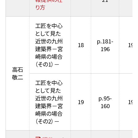
り方
工匠を中心
として見た
近世の九州
p.181-
18
198
建築界－宮
196
崎県の場合
（その1）－
高石
敬二
工匠を中心
として見た
近世の九州
p.95-
19
198
建築界－宮
160
崎県の場合
（その2）－