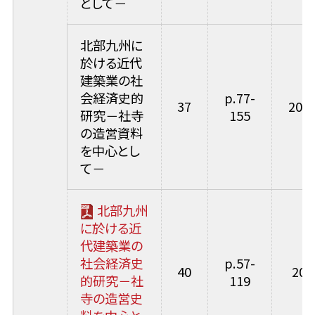
として－
北部九州に
於ける近代
建築業の社
会経済史的
p.77-
37
2005
研究－社寺
155
の造営資料
を中心とし
て－
北部九州
に於ける近
代建築業の
社会経済史
p.57-
40
200
的研究－社
119
寺の造営史