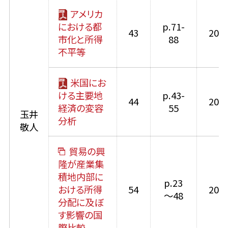
アメリカ
における都
p.71-
43
2011
市化と所得
88
不平等
米国にお
ける主要地
p.43-
44
2012
経済の変容
55
玉井
分析
敬人
貿易の興
隆が産業集
積地内部に
p.23
おける所得
54
2022
～48
分配に及ぼ
す影響の国
際比較