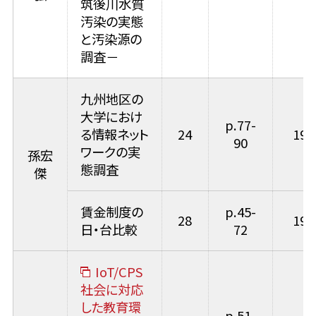
筑後川水質
汚染の実態
と汚染源の
調査－
九州地区の
大学におけ
p.77-
る情報ネット
24
199
90
ワークの実
孫宏
態調査
傑
賃金制度の
p.45-
28
199
日・台比較
72
IoT/CPS
社会に対応
した教育環
p.51-