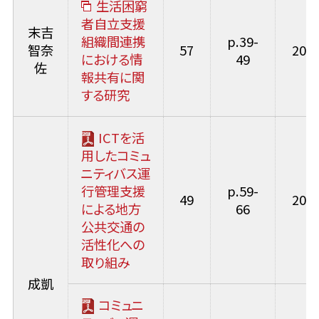
生活困窮
者自立支援
末吉
組織間連携
p.39-
智奈
57
2025
における情
49
佐
報共有に関
する研究
ICTを活
用したコミュ
ニティバス運
行管理支援
p.59-
49
2017
による地方
66
公共交通の
活性化への
取り組み
成凱
コミュニ