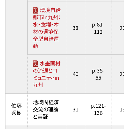
環境自給
都市in九州：
水・食糧・木
p.81-
38
200
材の環境保
112
全型自給運
動
水墨画材
の流通とコ
p.35-
40
200
ミュニティin
55
九州
地域間経済
佐藤
p.121-
交流の理論
31
199
秀樹
136
と実証