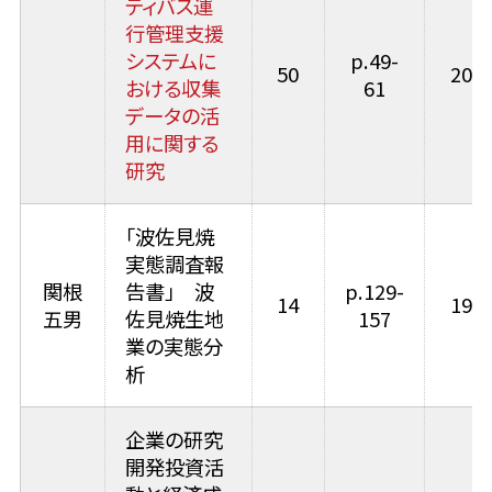
ティバス運
行管理支援
システムに
p.49-
50
2018
おける収集
61
データの活
用に関する
研究
「波佐見焼
実態調査報
関根
告書」 波
p.129-
14
1982
五男
佐見焼生地
157
業の実態分
析
企業の研究
開発投資活