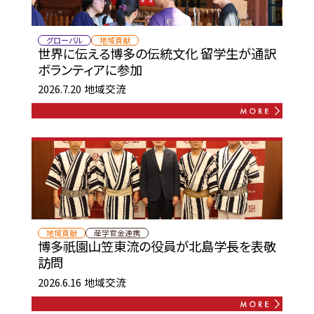
グローバル
地域貢献
世界に伝える博多の伝統文化 留学生が通訳
ボランティアに参加
2026.7.20
地域交流
地域貢献
産学官金連携
博多祇園山笠東流の役員が北島学長を表敬
訪問
2026.6.16
地域交流