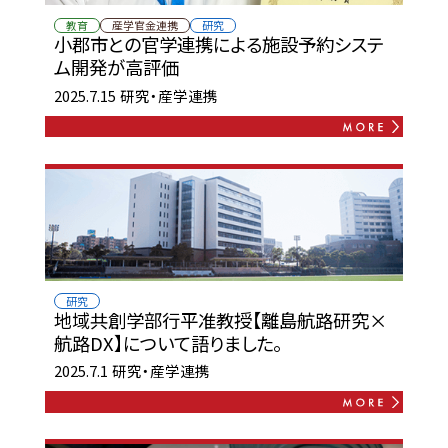
教育
産学官金連携
研究
小郡市との官学連携による施設予約システ
ム開発が高評価
2025.7.15
研究・産学連携
研究
地域共創学部行平准教授【離島航路研究×
航路DX】について語りました。
2025.7.1
研究・産学連携