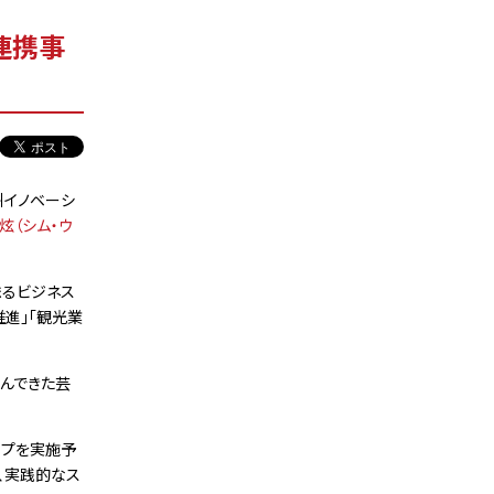
連携事
州イノベーシ
炫（シム・ウ
まるビジネス
推進」「観光業
んできた芸
ップを実施予
、実践的なス