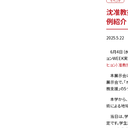
イベント
沈准教
例紹介
2025.5.22
6月4日（水
ョンWEEK
ヒョン）准教
本展示会は
展示会で、「
務支援」の5
本学から、
術による地
当日は、学
定です。学