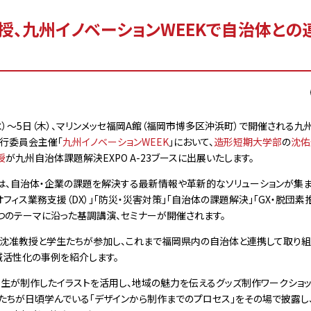
授、九州イノベーションWEEKで自治体との
）～5日（木）、マリンメッセ福岡A館（福岡市博多区沖浜町）で開催される九
実行委員会主催「
九州イノベーションWEEK
」において、
造形短期大学部
の
沈佑
授
が九州自治体課題解決EXPO A-23ブースに出展いたします。
、自治体・企業の課題を解決する最新情報や革新的なソリューションが集
オフィス業務支援（DX）」「防災・災害対策」「自治体の課題解決」「GX・脱団素
つのテーマに沿った基調講演、セミナーが開催されます。
沈准教授と学生たちが参加し、これまで福岡県内の自治体と連携して取り組
域活性化の事例を紹介します。
生が制作したイラストを活用し、地域の魅力を伝えるグッズ制作ワークショ
生たちが日頃学んでいる「デザインから制作までのプロセス」をその場で披露し