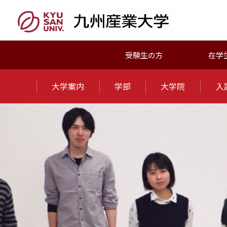
受験生の方
在学
大学案内
学部
大学院
入