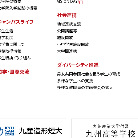
大学院の概要
VISION DAY
大学院入学試験の概要
社会連携
キャンパスライフ
地域連携交流
学生生活
公開講座等
奨学制度
施設開放
修学費に関して
小中学生施設開放
資格取得情報
大学間連携
学生特典・取り組み
ダイバーシティ推進
留学・国際交流
男女共同参画社会を担う学生の育成
多様な学生への支援
多様な教職員の参画機会の拡大