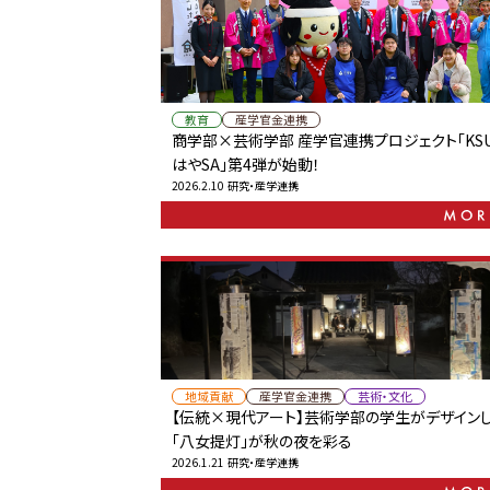
教育
産学官金連携
商学部×芸術学部 産学官連携プロジェクト「KS
はやSA」第4弾が始動！
2026.2.10
研究・産学連携
地域貢献
産学官金連携
芸術・文化
【伝統×現代アート】芸術学部の学生がデザイン
「八女提灯」が秋の夜を彩る
2026.1.21
研究・産学連携