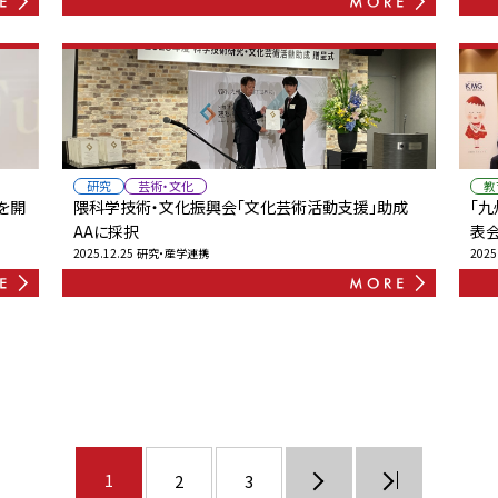
研究
芸術・文化
教
を開
隈科学技術・文化振興会「文化芸術活動支援」助成
「
AAに採択
表
2025.12.25
研究・産学連携
2025
1
2
3