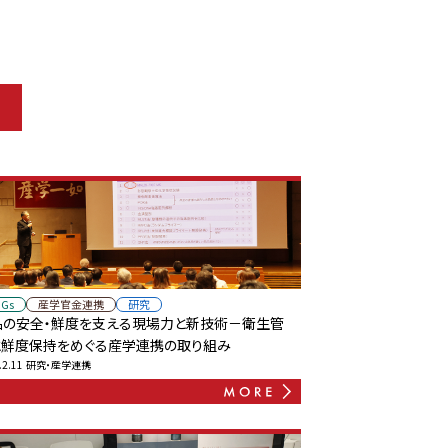
DGs
産学官金連携
研究
品の安全・鮮度を支える現場力と新技術－衛生管
と鮮度保持をめぐる産学連携の取り組み
.2.11
研究・産学連携