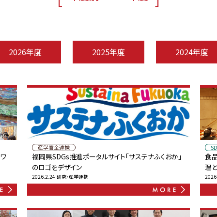
2026年度
2025年度
2024年度
産学官金連携
S
」ワ
福岡県SDGs推進ポータルサイト「サステナふくおか」
食
のロゴをデザイン
理
2026.2.24
研究・産学連携
2026