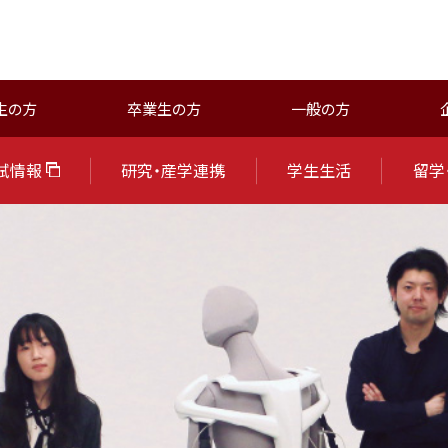
生の方
卒業生の方
一般の方
試情報
研究・産学連携
学生生活
留学