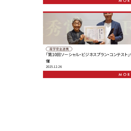
産学官金連携
「第10回ソーシャル・ビジネスプラン・コンテスト」
催
2025.12.26
次へ »
最後へ »