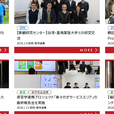
研究
研
Uち
【景観研究センター】台湾・嘉南薬理大学との研究交
鶴田
流
Pr
2026.2.6
研究・産学連携
2026
教育
産学官金連携
教
した
産官学連携プロジェクト「東そのぎサービスエリア」の
【
最終報告会を実施
ンテ
2026.1.13
研究・産学連携
2026