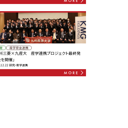
育
産学官金連携
九州三菱×九産大 産学連携プロジェクト最終発
会を開催」
.12.22
研究・産学連携