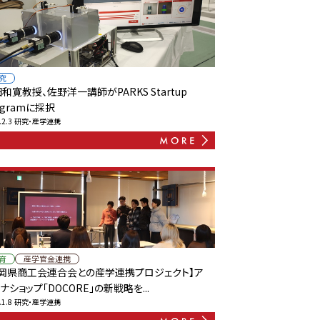
究
和寛教授、佐野洋一講師がPARKS Startup
ogramに採択
.2.3
研究・産学連携
育
産学官金連携
福岡県商工会連合会との産学連携プロジェクト】ア
ナショップ「DOCORE」の新戦略を...
.1.8
研究・産学連携