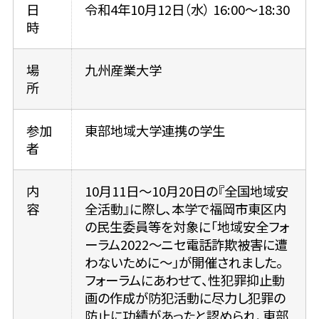
日
令和4年10月12日（水） 16:00～18:30
時
場
九州産業大学
所
参加
東部地域大学連携の学生
者
内
10月11日～10月20日の『全国地域安
容
全活動』に際し、本学で福岡市東区内
の民生委員等を対象に「地域安全フォ
ーラム2022～ニセ電話詐欺被害に遭
わないために～」が開催されました。
フォーラムにあわせて、性犯罪抑止動
画の作成が防犯活動に尽力し犯罪の
防止に功績があったと認められ、東部