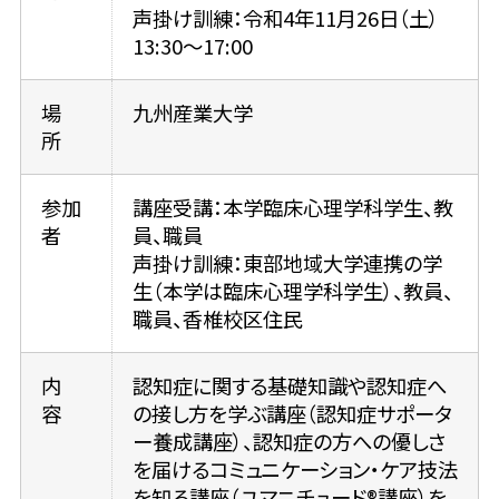
声掛け訓練：令和4年11月26日（土）
13:30～17:00
場
九州産業大学
所
参加
講座受講：本学臨床心理学科学生、教
者
員、職員
声掛け訓練：東部地域大学連携の学
生（本学は臨床心理学科学生）、教員、
職員、香椎校区住民
内
認知症に関する基礎知識や認知症へ
容
の接し方を学ぶ講座（認知症サポータ
ー養成講座）、認知症の方への優しさ
を届けるコミュニケーション・ケア技法
を知る講座（ユマニチュード®講座）を