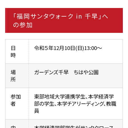
「福岡サンタウォーク in 千早」へ
の参加
日
令和５年12月10日(日)13:00～
時
場
ガーデンズ千早 ちはや公園
所
参加
東部地域大学連携学生、本学経済学
者
部の学生、本学チアリーディング、教職
員
内
本学経済学部学生がサンタクロース