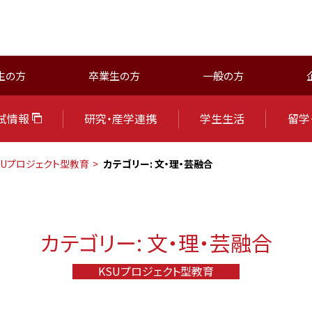
生の方
卒業生の方
一般の方
試情報
研究・産学連携
学生生活
留学
SUプロジェクト型教育
カテゴリー:
文・理・芸融合
カテゴリー:
文・理・芸融合
KSUプロジェクト型教育