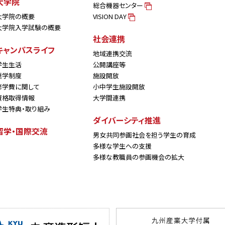
大学院
総合機器センター
大学院の概要
VISION DAY
大学院入学試験の概要
社会連携
キャンパスライフ
地域連携交流
学生生活
公開講座等
奨学制度
施設開放
修学費に関して
小中学生施設開放
資格取得情報
大学間連携
学生特典・取り組み
ダイバーシティ推進
留学・国際交流
男女共同参画社会を担う学生の育成
多様な学生への支援
多様な教職員の参画機会の拡大