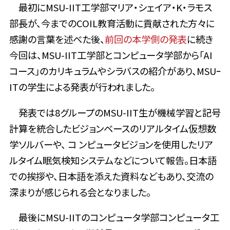
最初にMSU-IIT工学部
マリア・シェイア・K・ラモス
部長が、今までのCOIL教育活動に貢献された方々に
感謝の言葉を述べた後、
前回の本学側の発表
に続き
今回は、MSU-IIT工学部とコンピュータ学部から「AI
コース」のカリキュラムやシラバスの紹介があり、MSUｰ
ITの学生による発表が行われました。
発表では8グループのMSU-IIT生
が
機械学習と記号
計算を統合したビジョンベースのリアルタイム仮想数
学ソルバーや、 コ ンピュータビジョンを使用したリア
ルタイム眠気検知システムなどについて報告
。日本語
での挨拶や、日本語を添えた資料などもあり、交流の
深まりが感じられる会となりました。
最後にMSU-IITのコンピュータ学部
コンピュータ工