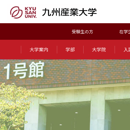
受験生の方
在学
大学案内
学部
大学院
入