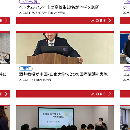
グローバル
グ
ベトナム・ハノイ市の高校生10名が本学を訪問
ホ
2025.11.25
お知らせ
日本文化学科
2025
研究
グ
「共に
酒井教授が中国・山東大学で2つの国際講演を実施
ミ
2025.10.6
日本文化学科
2025