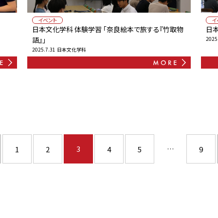
イベント
イ
日本文化学科 体験学習 「奈良絵本で旅する『竹取物
日
語』」
2025
2025.7.31
日本文化学科
3
…
最後へ »
1
2
4
5
9