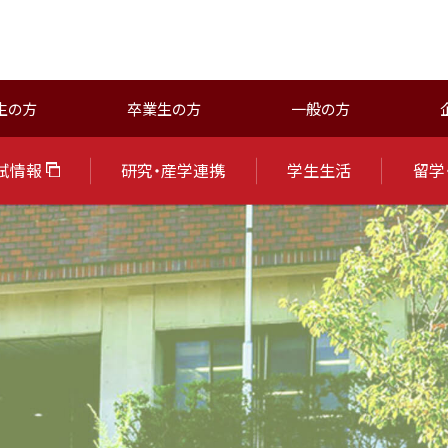
生の方
卒業生の方
一般の方
試情報
研究・産学連携
学生生活
留学