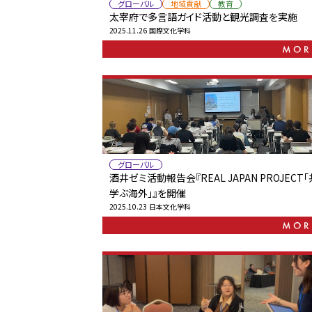
グローバル
地域貢献
教育
太宰府で多言語ガイド活動と観光調査を実施
2025.11.26
国際文化学科
グローバル
酒井ゼミ活動報告会『REAL JAPAN PROJECT
学ぶ海外」』を開催
2025.10.23
日本文化学科