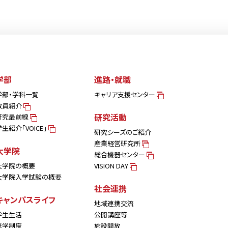
学部
進路・就職
学部・学科一覧
キャリア支援センター
教員紹介
研究活動
研究最前線
学生紹介「VOICE」
研究シーズのご紹介
産業経営研究所
大学院
総合機器センター
大学院の概要
VISION DAY
大学院入学試験の概要
社会連携
キャンパスライフ
地域連携交流
学生生活
公開講座等
奨学制度
施設開放