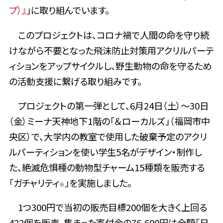
プ）』
」に取り組んでいます。
このプロジェクトは、コロナ禍で人間の命を守り続
けながら不要となった飛沫防止対策用アクリルパーテ
ィションをアップサイクルし、野生動物の命を守るため
の活動支援に繋げる取り組みです。
プロジェクトの第一弾として、6月24日（土）～30日
（金）ミーナ天神地下1階の「＆ローカルズ」（福岡市中
央区）で、大学内の教室で使用した破棄予定のアクリ
ルパーティションを使い学生5名がデザイン・制作し
た、絶滅危惧種の動物型チャーム15種類を販売する
「ガチャリティ
」を実施しました。
※
1つ300円で当初の販売目標200個を大きく上回る
422個を販売。集まった寄付金の76,600円は全額「日