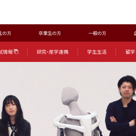
生の方
卒業生の方
一般の方
試情報
研究・産学連携
学生生活
留学