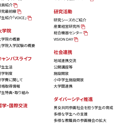
教員紹介
研究活動
研究最前線
学生紹介「VOICE」
研究シーズのご紹介
産業経営研究所
大学院
総合機器センター
大学院の概要
VISION DAY
大学院入学試験の概要
社会連携
キャンパスライフ
地域連携交流
学生生活
公開講座等
奨学制度
施設開放
修学費に関して
小中学生施設開放
資格取得情報
大学間連携
学生特典・取り組み
ダイバーシティ推進
留学・国際交流
男女共同参画社会を担う学生の育成
多様な学生への支援
多様な教職員の参画機会の拡大