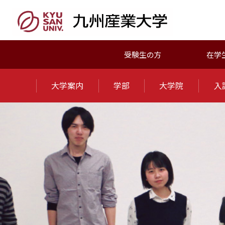
受験生の方
在学
大学案内
学部
大学院
入