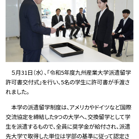
５月
31
日（水）、「令和
5
年度九州産業大学派遣留学
許可書交付式」を行い、5名の学生に許可書が手渡さ
れました。
本学の派遣留学制度は、アメリカやドイツなど国際
交流協定を締結した9つの大学へ、交換留学として学
生を派遣するもので、全員に奨学金が給付され、派遣
先大学で取得した単位は学部の基準に従って認定さ