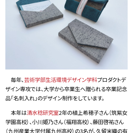
毎年、
芸術学部生活環境デザイン学科
プロダクトデ
ザイン専攻では、大学から卒業生へ贈られる卒業記念
品「名刺入れ」のデザイン制作をしています。
本年は
清水稔研究室
2年の植上希穂子さん（筑紫女
学園高校）、小川姫乃さん（福翔高校）、藤田啓祐さん
（九州産業大学付属九州高校）の3名が、久留米織の有