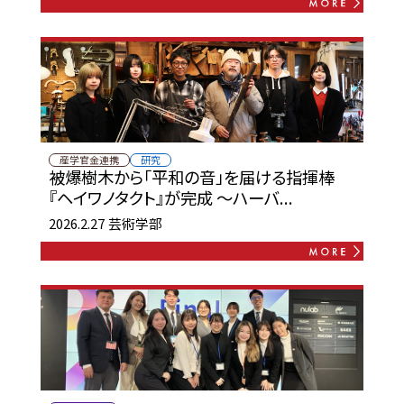
産学官金連携
研究
被爆樹木から「平和の音」を届ける指揮棒
『ヘイワノタクト』が完成 〜ハーバ...
2026.2.27
芸術学部